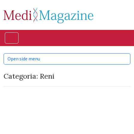
Skip to content
Skip to footer
Menu
Open side menu
Categoria:
Reni