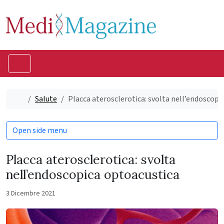
Skip to content
Skip to footer
Menu
Home
Salute
Placca aterosclerotica: svolta nell’endoscopi
Open side menu
Placca aterosclerotica: svolta
nell’endoscopica optoacustica
3 Dicembre 2021