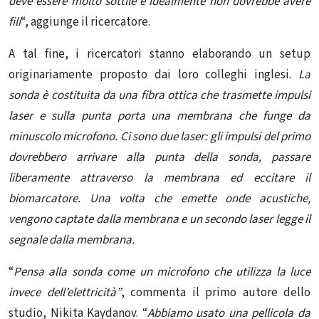
deve essere molto sottile e idealmente non dovrebbe avere
fili
“, aggiunge il ricercatore.
A tal fine, i ricercatori stanno elaborando un setup
originariamente proposto dai loro colleghi inglesi.
La
sonda è costituita da una fibra ottica che trasmette impulsi
laser e sulla punta porta una membrana che funge da
minuscolo microfono. Ci sono due laser: gli impulsi del primo
dovrebbero arrivare alla punta della sonda, passare
liberamente attraverso la membrana ed eccitare il
biomarcatore. Una volta che emette onde acustiche,
vengono captate dalla membrana e un secondo laser legge il
segnale dalla membrana.
“
Pensa alla sonda come un microfono che utilizza la luce
invece dell’elettricità”
, commenta il primo autore dello
studio, Nikita Kaydanov. “
Abbiamo usato una pellicola da