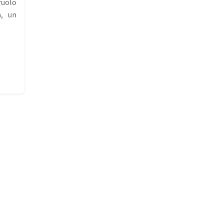
ruolo
a, un