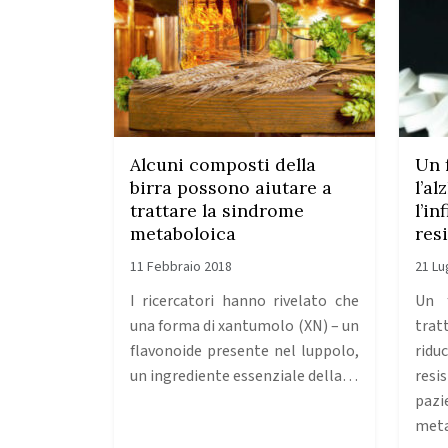
Alcuni composti della
Un 
birra possono aiutare a
l’a
trattare la sindrome
l’i
metaboloica
resi
11 Febbraio 2018
21 Lu
I ricercatori hanno rivelato che
Un f
una forma di xantumolo (XN) – un
tra
flavonoide presente nel luppolo,
rid
un ingrediente essenziale della…
res
paz
meta