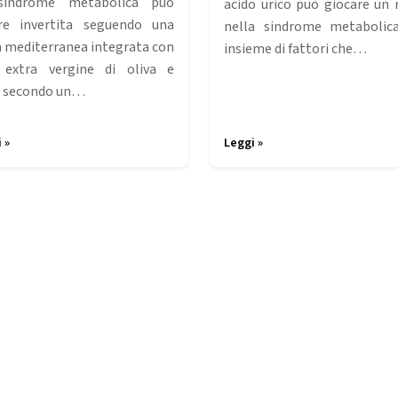
sindrome metabolica può
acido urico può giocare un 
re invertita seguendo una
nella sindrome metabolic
a mediterranea integrata con
insieme di fattori che…
 extra vergine di oliva e
, secondo un…
 »
Leggi »