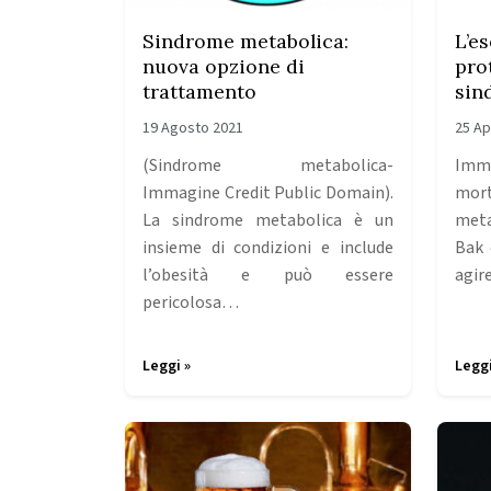
Sindrome metabolica:
L’es
nuova opzione di
pro
trattamento
sin
19 Agosto 2021
25 Ap
(Sindrome metabolica-
Imma
Immagine Credit Public Domain).
mor
La sindrome metabolica è un
meta
insieme di condizioni e include
Bak 
l’obesità e può essere
agir
pericolosa…
Leggi »
Leggi