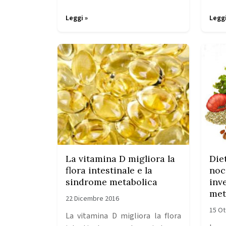
Leggi »
Leggi
La vitamina D migliora la
Die
flora intestinale e la
noci
sindrome metabolica
inv
met
22 Dicembre 2016
15 Ot
La vitamina D migliora la flora