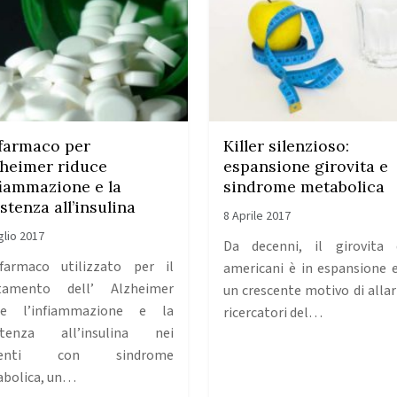
farmaco per
Killer silenzioso:
lzheimer riduce
espansione girovita e
nfiammazione e la
sindrome metabolica
stenza all’insulina
8 Aprile 2017
glio 2017
Da decenni, il girovita 
armaco utilizzato per il
americani è in espansione e
ttamento dell’ Alzheimer
un crescente motivo di allar
uce l’infiammazione e la
ricercatori del…
istenza all’insulina nei
ienti con sindrome
bolica, un…