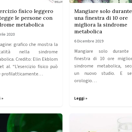
ercizio fisico leggero
Mangiare solo durante
tegge le persone con
una finestra di 10 ore
drome metabolica
migliora la sindrome
metabolica
rile 2020
6 Dicembre 2019
gine: grafico che mostra la
Mangiare solo durante
talità nella sindrome
finestra di 10 ore miglio
bolica. Credito: Elin Ekblom
sindrome metabolica, se
et al. “L’esercizio fisico può
un nuovo studio. E s
e profilatticamente…
orologio…
 »
Leggi »