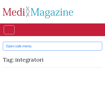
Skip to content
Skip to footer
Menu
Open side menu
Tag:
integratori