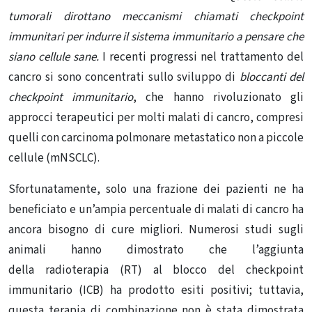
tumorali dirottano meccanismi chiamati checkpoint
immunitari per indurre il sistema immunitario a pensare che
siano cellule sane.
I recenti progressi nel trattamento del
cancro si sono concentrati sullo sviluppo di
bloccanti del
checkpoint immunitario
, che hanno rivoluzionato gli
approcci terapeutici per molti malati di cancro, compresi
quelli con carcinoma polmonare metastatico non a piccole
cellule (mNSCLC).
Sfortunatamente, solo una frazione dei pazienti ne ha
beneficiato e un’ampia percentuale di
malati di cancro
ha
ancora bisogno di cure migliori. Numerosi studi sugli
animali hanno dimostrato che l’aggiunta
della
radioterapia
(RT) al blocco del checkpoint
immunitario (ICB) ha prodotto
esiti positivi
; tuttavia,
questa
terapia di combinazione
non è stata dimostrata