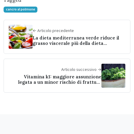
Tagged
cancro al polmone
← Articolo precedente
La dieta mediterranea verde riduce il
grasso viscerale più della dieta
mediterranea tradizionale
Articolo successivo →
Vitamina k1: maggiore assunzione
legata a un minor rischio di fratture
ossee in tarda età