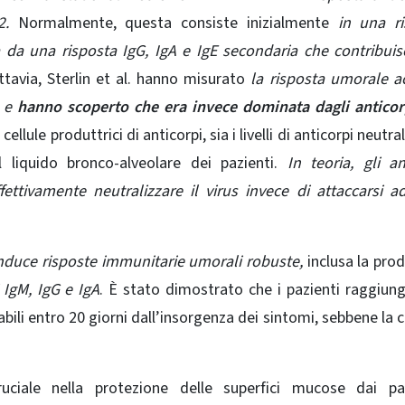
2.
Normalmente, questa consiste inizialmente
in una ri
 da una risposta IgG, IgA e IgE secondaria che contribuis
tavia, Sterlin et al. hanno misurato
la risposta umorale a
 e
hanno scoperto che era invece dominata dagli anticorp
ule produttrici di anticorpi, sia i livelli di anticorpi neutral
el liquido bronco-alveolare dei pazienti.
In teoria, gli an
ettivamente neutralizzare il virus invece di attaccarsi a
duce risposte immunitarie umorali robuste,
inclusa la pro
 IgM, IgG e IgA
. È stato dimostrato che i pazienti raggiun
bili entro 20 giorni dall’insorgenza dei sintomi, sebbene la c
ciale nella protezione delle superfici mucose dai pa