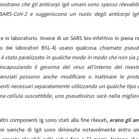
i mostrano che gli anticorpi IgA umani sono spesso rilevabil
SARS-CoV-2 e suggeriscono un ruolo degli anticorpi IgA
te in laboratorio. Invece di un SARS bio-infettivo in piena re
ario dei laboratori BSL-4) usano qualcosa
chiamato pseudo
è stato paralizzato in qualche modo in modo che non sia 
incapsulando il genoma del virus all’interno del
rives
cienziati possono anche modificare o inattivare le
prote
enti necessari separatamente utilizzando un qualche tipo d
una cellula suscettibile, uno pseudovirus sarà nella miglior
ltri componenti Ig sono stati alla fine rilevati,
erano gli an
ni sieriche di IgA sono diminuite notevolmente entro u