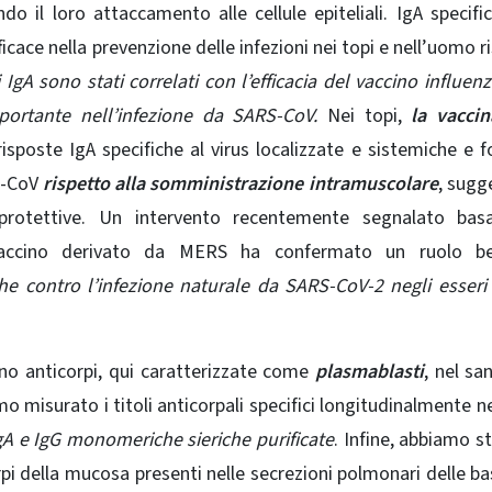
do il loro attaccamento alle cellule epiteliali
. IgA specifi
icace nella prevenzione delle infezioni nei topi e nell’uomo r
 di IgA sono stati correlati con l’efficacia del vaccino influen
ortante nell’infezione da SARS-CoV.
Nei topi,
la vaccin
isposte IgA specifiche al virus localizzate e sistemiche e f
RS-CoV
rispetto alla somministrazione intramuscolare
, sugg
rotettive
. Un intervento recentemente segnalato bas
vaccino derivato da MERS ha confermato un ruolo be
iche contro l’infezione naturale da SARS-CoV-2 negli esser
no anticorpi, qui caratterizzate come
plasmablasti
, nel sa
 misurato i titoli anticorpali specifici longitudinalmente ne
IgA e IgG monomeriche sieriche purificate
. Infine, abbiamo s
orpi della mucosa presenti nelle secrezioni polmonari delle ba