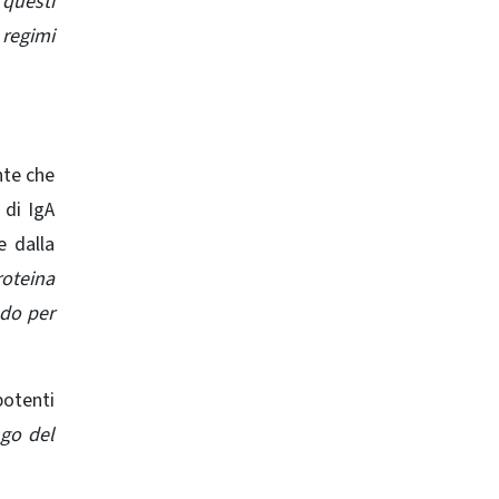
questi
 regimi
nte che
di IgA
 dalla
roteina
odo per
potenti
ngo del