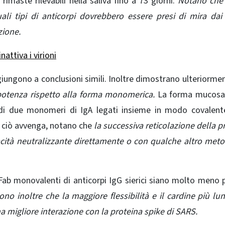
rimaste rilevabili nella saliva fino a 73 giorni.
Notano che 
ali tipi di anticorpi dovrebbero essere presi di mira dai
zione.
attiva i virioni
 giungono a conclusioni simili. Inoltre dimostrano ulteriorme
potenza rispetto alla forma monomerica.
La forma mucosa 
i due monomeri di IgA legati insieme in modo covalente
 ciò avvenga, notano che
la successiva reticolazione della p
apacità neutralizzante direttamente o con qualche altro met
Fab monovalenti di
anticorpi
IgG sierici siano molto meno 
no inoltre che la maggiore flessibilità e il cardine più lu
na migliore interazione con la proteina spike di SARS.