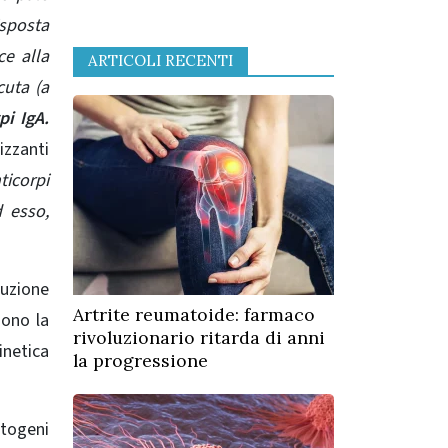
sposta
ce alla
ARTICOLI RECENTI
cuta (a
i IgA.
izzanti
ticorpi
d esso,
duzione
Artrite reumatoide: farmaco
gono la
rivoluzionario ritarda di anni
inetica
la progressione
togeni