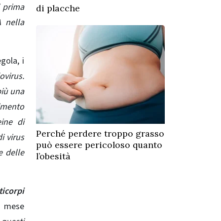
i prima
di placche
 nella
gola, i
virus.
più una
timento
ine ​​di
Perché perdere troppo grasso
i virus
può essere pericoloso quanto
e delle
l’obesità
ticorpi
n mese