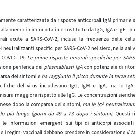
amente caratterizzate da risposte anticorpali IgM primarie 
 alla memoria immunitaria e costituite da IgG, IgA e IgE. In
ali acute a SARS-CoV-2, inclusa la frequenza delle cell
 neutralizzanti specifici per SARS-CoV-2 nel siero, nella saliv
n COVID- 19.
Le prime risposte umorali specifiche per SAR
ione periferica dei
plasmablasti IgA
con potenziale di ritor
arsa dei sintomi e
ha raggiunto il picco durante la terza se
cifiche del virus includevano IgG, IgM e IgA, ma le Ig
 misura maggiore rispetto alle IgG. Le concentrazioni sieriche
 mese dopo la comparsa dei sintomi,
ma le IgA neutralizzan
odo più lungo (giorni da 49 a 73 dopo i sintomi).
Questi ri
 le informazioni emergenti sui tipi di anticorpi associat
se i regimi vaccinali debbano prendere in considerazione
il t