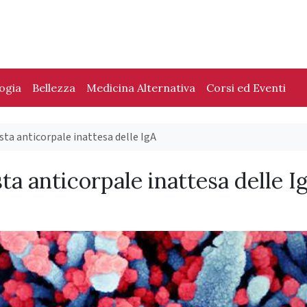
logia
Bellezza
Medicina Alternativa
Corsi ed Eventi
sta anticorpale inattesa delle IgA
ta anticorpale inattesa delle I