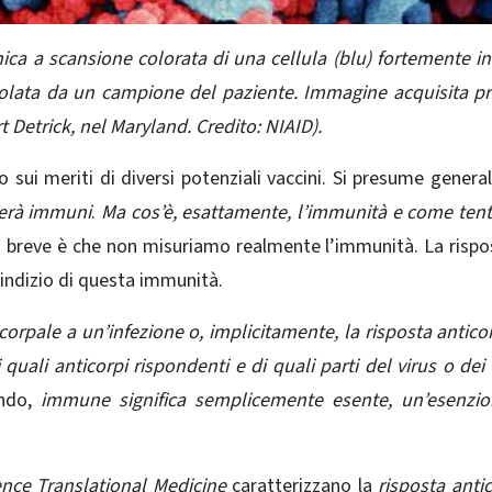
ca a scansione colorata di una cellula (blu) fortemente in
isolata da un campione del paziente. Immagine acquisita pr
t Detrick, nel Maryland. Credito: NIAID).
sui meriti di diversi potenziali vaccini.
Si presume genera
nderà immuni
.
Ma cos’è, esattamente, l’immunità e come te
a breve è che non misuriamo realmente l’immunità.
La rispo
indizio di questa immunità.
ticorpale a un’infezione o, implicitamente, la risposta antico
uali anticorpi rispondenti e di quali parti del virus o dei 
ndo,
immune significa semplicemente esente, un’esenzio
ence Translational Medicine
caratterizzano la
risposta anti