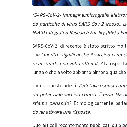
(SARS-CoV-2- Immagine:micrografia elettroni
da particelle di virus SARS-CoV-2 (rosso), 
NIAID Integrated Research Facility (IRF) a For
SARS-CoV-2: di recente è stato scritto molto 
che
“merito” significhi che il vaccino ci re
di misurarla una volta ottenuta?
La rispost
lunga è che a volte abbiamo almeno qualche 
Uno di questi indizi è
l’effettiva risposta an
un potenziale vaccino contro di essa. Ma di q
stiamo parlando?
Etimologicamente parla
dover attivare una risposta.
Due articoli recentemente pubblicati su
Sci