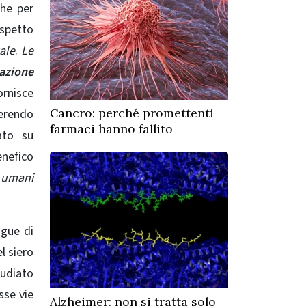
che per
ispetto
zale
.
Le
azione
ornisce
Cancro: perché promettenti
erendo
farmaci hanno fallito
ato su
nefico
i umani
ngue di
l siero
tudiato
sse vie
Alzheimer: non si tratta solo