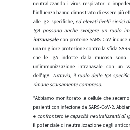
neutralizzando i virus respiratori o impeden
l’influenza hanno dimostrato di essere più eff
alle IgG specifiche,
ed elevati livelli sierici
IgA possono anche svolgere un ruolo imp
intranasale
con proteine ​​SARS-CoV induce r
una migliore protezione contro la sfida SA
che le IgA indotte dalla mucosa sono p
un’immunizzazione intranasale con un 
dell’IgA
.
Tuttavia, il ruolo delle IgA specif
rimane scarsamente compreso.
“Abbiamo monitorato le cellule che secerno
pazienti con infezione da SARS-CoV-2. Abbiamo
e
confrontato le capacità neutralizzanti di 
il potenziale di neutralizzazione degli antic