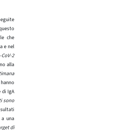
seguite
 questo
ule che
a e nel
S-CoV-2
no alla
ttimana
A hanno
 di IgA
ti sono
sultati
i a una
arget di