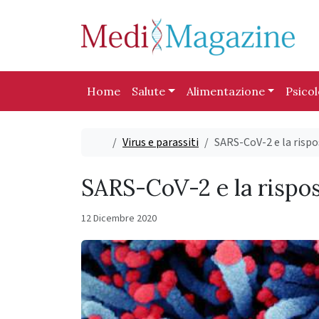
Skip to content
Skip to footer
Home
Salute
Alimentazione
Psico
Home
Virus e parassiti
SARS-CoV-2 e la rispo
SARS-CoV-2 e la rispos
12 Dicembre 2020