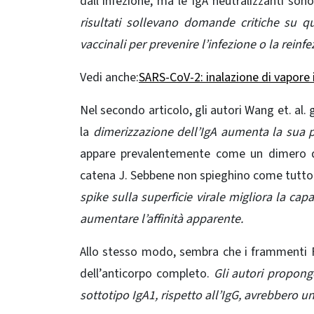
dall’infezione, ma le IgA neutralizzanti sono 
risultati sollevano domande critiche su qu
vaccinali per prevenire l’infezione o la reinfe
Vedi anche:
SARS-CoV-2: inalazione di vapore in
Nel secondo articolo, gli autori Wang et. al.
la
dimerizzazione dell’IgA aumenta la sua 
appare prevalentemente come un dimero d
catena J. Sebbene non spieghino come tutto
spike sulla superficie virale migliora la c
aumentare l’affinità apparente.
Allo stesso modo, sembra che i frammenti 
dell’anticorpo completo.
Gli autori propongo
sottotipo IgA1, rispetto all’IgG, avrebbero u