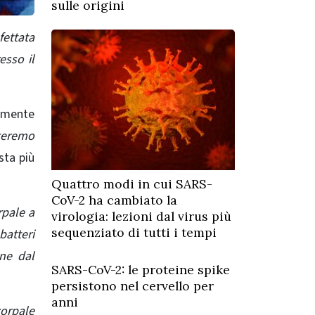
sulle origini
fettata
esso il
lmente
nteremo
sta più
Quattro modi in cui SARS-
CoV-2 ha cambiato la
rpale a
virologia: lezioni dal virus più
sequenziato di tutti i tempi
batteri
ne dal
SARS-CoV-2: le proteine ​​spike
persistono nel cervello per
anni
corpale