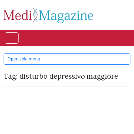
Skip to content
Skip to footer
Menu
Open side menu
Tag:
disturbo depressivo maggiore