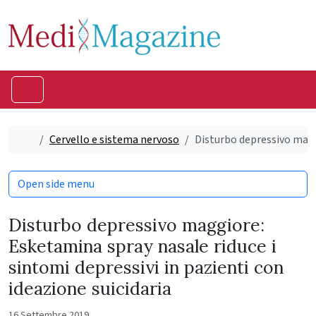
Skip to content
Skip to footer
Menu
Home
Cervello e sistema nervoso
Disturbo depressivo maggi
Open side menu
Disturbo depressivo maggiore:
Esketamina spray nasale riduce i
sintomi depressivi in pazienti con
ideazione suicidaria
16 Settembre 2019