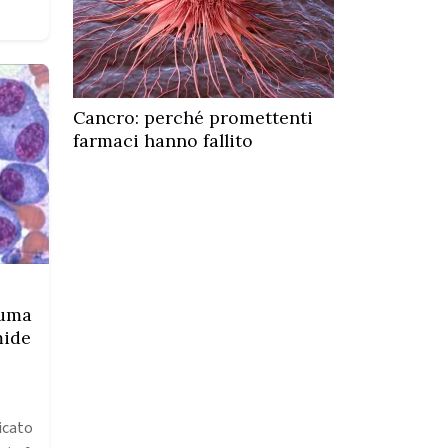
Cancro: perché promettenti
farmaci hanno fallito
cuma
mide
icato