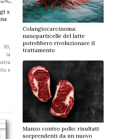
gi x
ina
Colangiocarcinoma:
nanoparticelle del latte
potrebbero rivoluzionare il
 3D,
trattamento
o la
ostra
llo e
Manzo contro pollo: risultati
sorprendenti da un nuovo