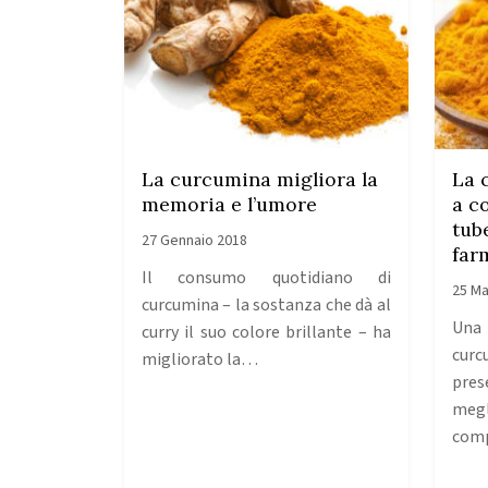
La curcumina migliora la
La 
memoria e l’umore
a c
tub
27 Gennaio 2018
far
Il consumo quotidiano di
25 Ma
curcumina – la sostanza che dà al
Una 
curry il suo colore brillante – ha
cur
migliorato la…
pres
megl
com