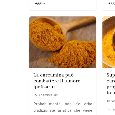
Leggi »
Leggi
La curcumina può
Sup
combattere il tumore
cur
ipofisario
pro
in 
15 Dicembre 2013
18 S
Probabilmente non c’è erba
La c
tradizionale asiatica che viene