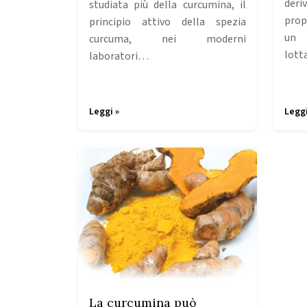
deri
studiata più della curcumina, il
prop
principio attivo della spezia
un 
curcuma, nei moderni
lott
laboratori…
Leggi »
Leggi
La curcumina può