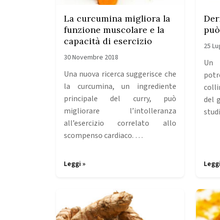
La curcumina migliora la
Der
funzione muscolare e la
può
capacità di esercizio
25 Lu
30 Novembre 2018
Un 
Una nuova ricerca suggerisce che
potr
la curcumina, un ingrediente
colli
principale del curry, può
del 
migliorare l’intolleranza
stu
all’esercizio correlato allo
scompenso cardiaco. …
Leggi »
Leggi