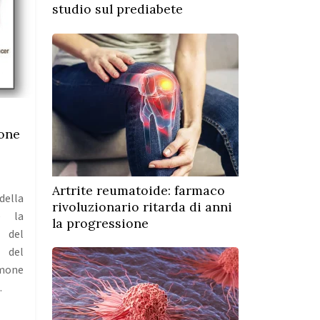
studio sul prediabete
ione
Artrite reumatoide: farmaco
della
rivoluzionario ritarda di anni
e la
la progressione
del
 del
mone
…