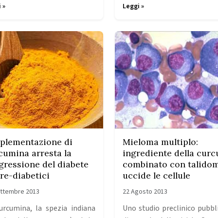
 »
Leggi »
plementazione di
Mieloma multiplo:
cumina arresta la
ingrediente della cur
gressione del diabete
combinato con talido
pre-diabetici
uccide le cellule
ettembre 2013
22 Agosto 2013
urcumina, la spezia indiana
Uno studio preclinico pubbl