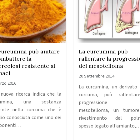
curcumina può aiutare
La curcumina può
ombattere la
rallentare la progress
ercolosi resistente ai
del mesotelioma
maci
20 Settembre 2014
rzo 2016
La curcumina, un derivato 
nuova ricerca indica che la
curcuma, può rallentar
cumina, una sostanza
progressione 
ente nella curcuma che è
mesotelioma, un tumore
io conosciuta come uno dei
rivestimento del pol
ponenti…
spesso legato all’amianto,