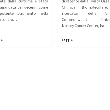
vata dalla curcuma è stata
di recente dalla rivista Orga
agandata per decenni come
Chimica Biomolecolare
potente strumento nella
ricercatori della Virg
a contro…
Commonwealth Univer
Massey Cancer Center, ha…
 »
Leggi »