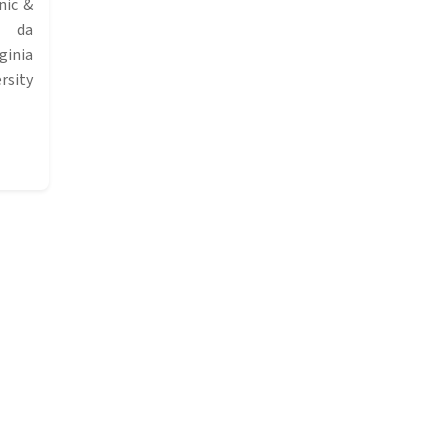
nic &
, da
inia
sity