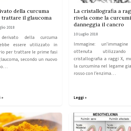
ivato della curcuma
La cristallografia a rag
 trattare il glaucoma
rivela come la curcum
danneggia il cancro
glio 2018
10 Luglio 2018
derivato della curcuma
Immagine: un’immagine
ebbe essere utilizzato in
ottenuta utilizzand
rio per trattare le prime fasi
cristallografia a raggi X, m
glaucoma, secondo un nuovo
la curcumina nel legame gia
dio…
rosso con l’enzima…
 »
Leggi »