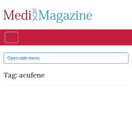
Skip to content
Skip to footer
Menu
Open side menu
Tag:
acufene