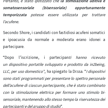
Pertanto, è stato ipotizzato che
la stimolazione uditiva e
somatosensoriale (bisensoriale) opportunamente
temporizzata
potesse essere utilizzata per trattare
l’acufene.
Secondo Shore, i candidati con fastidiosi acufeni somatici
e ipoacusia da normale a moderata erano idonei a
partecipare.
“Dopo l’iscrizione, i partecipan
ti hanno ricevuto
un
dispositivo portatile
sviluppato e prodotto da in2being,
LLC, per uso domestico”
, ha spiegato la Dr.ssa. “
I dispositivi
sono stati programmati per presentare lo spettro personale
dell’acufene di ciascun partecipante, che è stato combinato
con la
stimolazione elettrica
per formare uno stimolo bi-
sensoriale, mantenendo allo stesso tempo la riservatezza dei
partecipanti e del gruppo di studio
“.