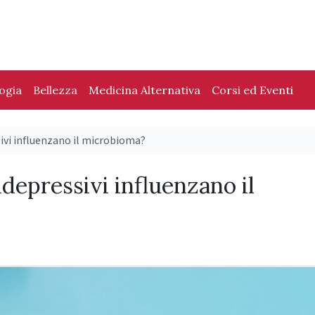
logia
Bellezza
Medicina Alternativa
Corsi ed Eventi
sivi influenzano il microbioma?
idepressivi influenzano il