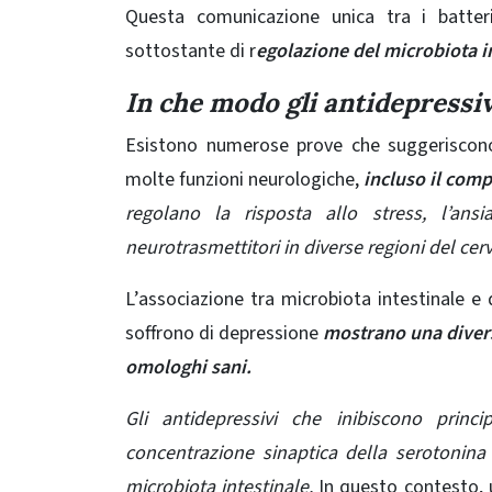
Questa comunicazione unica tra i batteri
sottostante di r
egolazione del microbiota in
In che modo gli antidepressiv
Esistono numerose prove che suggeriscono c
molte funzioni neurologiche,
incluso il com
regolano la risposta allo stress, l’ans
neurotrasmettitori in diverse regioni del cerv
L’associazione tra microbiota intestinale e d
soffrono di depressione
mostrano una diversa
omologhi sani.
Gli antidepressivi che inibiscono prin
concentrazione sinaptica della serotonina
microbiota intestinale.
In questo contesto, 