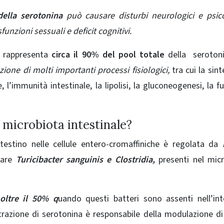
della serotonina
può causare disturbi neurologici e psico
unzioni sessuali e deficit cognitivi.
 rappresenta
circa il 90% del pool totale
della serotoni
ione di molti importanti processi fisiologici,
tra cui la sint
, l’immunità intestinale, la lipolisi, la gluconeogenesi, la f
 microbiota intestinale?
intestino nelle cellule entero-cromaffiniche è regolata da
lare
Turicibacter sanguinis e Clostridia,
presenti nel mic
 oltre il 50% q
uando questi batteri sono assenti nell’int
trazione di serotonina è responsabile della modulazione d