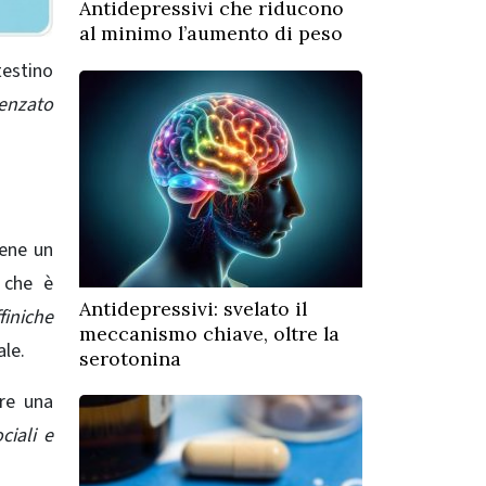
Antidepressivi che riducono
al minimo l’aumento di peso
testino
uenzato
iene un
 che è
Antidepressivi: svelato il
finiche
meccanismo chiave, oltre la
ale.
serotonina
re una
ciali e