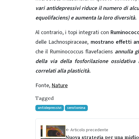
vari antidepressivi riduce il numero di alc
equolifaciens) e aumenta la loro diversità.
Al contrario, i topi integrati con
Ruminococc
delle Lachnospiraceae,
mostrano effetti an
che il Ruminococcus flavefaciens
annulla gl
della via della fosforilazione ossidativ
correlati alla plasticità.
Fonte,
Nature
Tagged
antidepressivi
serotonina
← Articolo precedente
Nuova strategia per una migli