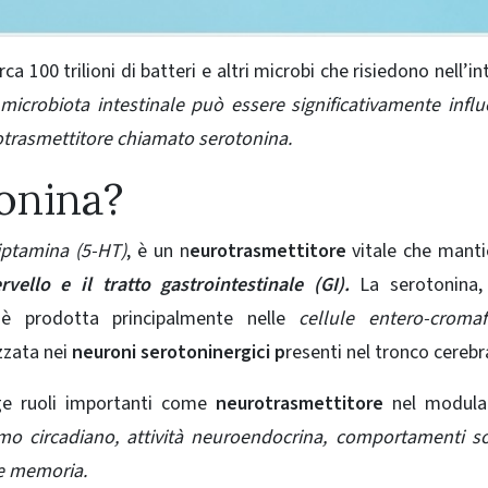
ca 100 trilioni di batteri e altri microbi che risiedono nell’in
 microbiota intestinale può essere significativamente infl
otrasmettitore chiamato serotonina.
tonina?
iptamina (5-HT)
, è un n
eurotrasmettitore
vitale che mant
rvello e il tratto gastrointestinale (GI).
La serotonina,
 prodotta principalmente nelle
cellule entero-cromaf
izzata nei
neuroni serotoninergici p
resenti nel tronco cerebr
e ruoli importanti come
neurotrasmettitore
nel modula
tmo circadiano, attività neuroendocrina, comportamenti so
 e memoria.