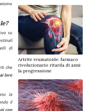
anismo
le?
tivo su
estinali
lli di
Artrite reumatoide: farmaco
rivoluzionario ritarda di anni
nti che
la progressione
ai loro
ano la
ando il
opi con