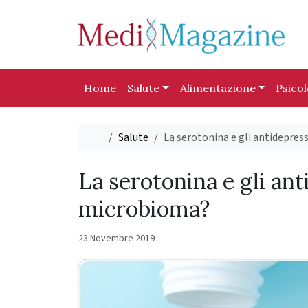
Skip to content
Skip to footer
Home
Salute
Alimentazione
Psico
Home
Salute
La serotonina e gli antidepres
La serotonina e gli ant
microbioma?
23 Novembre 2019