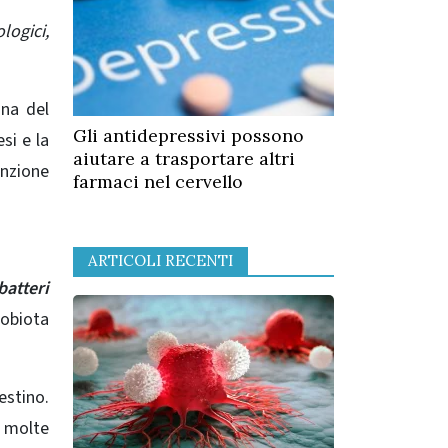
logici,
na del
Gli antidepressivi possono
esi e la
aiutare a trasportare altri
unzione
farmaci nel cervello
ARTICOLI RECENTI
batteri
robiota
estino.
i molte