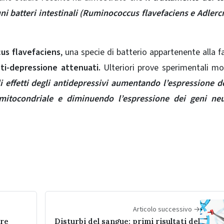
uni batteri intestinali (Ruminococcus flavefaciens e Adlerc
us flavefaciens
,
una specie di batterio appartenente alla f
ti-depressione attenuati.
Ulteriori prove sperimentali m
i effetti degli antidepressivi aumentando l’espressione d
a mitocondriale e diminuendo l’espressione dei geni neu
Articolo successivo →
ore
Disturbi del sangue: primi risultati del