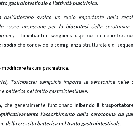
tto gastrointestinale e l’attività piastrinica.
 dall’intestino svolge un ruolo importante nella regol
le spore necessarie pe
r la biosintesi
della serotonina. 
otonina
,
Turicibacter sanguinis
esprime un neurotrasmet
di sodio
che condivide la somiglianza strutturale e di seque
.
modificare la cura psichiatrica
.
ici,
Turicibacter sanguinis importa la serotonina nelle c
 batterica nel tratto gastrointestinale.
,
che generalmente funzionano
inibendo il trasportator
gnificativamente l’assorbimento della serotonina da pa
e della crescita batterica nel tratto gastrointestinale.