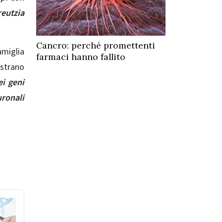
reutzia
Cancro: perché promettenti
amiglia
farmaci hanno fallito
ostrano
ei geni
ronali