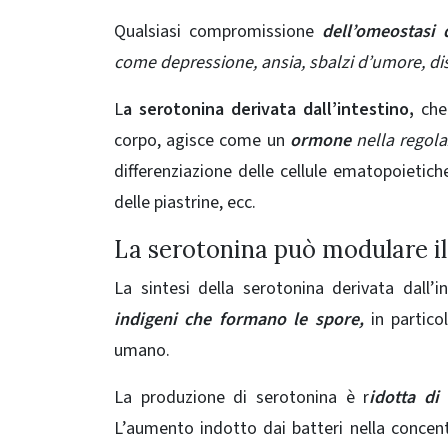
Qualsiasi compromissione
dell’omeostasi 
come depressione, ansia, sbalzi d’umore, disf
L
a serotonina derivata dall’intestino,
che
corpo, agisce come un
ormone
nella regolaz
differenziazione delle cellule ematopoietiche
delle piastrine, ecc.
La serotonina può modulare il
La sintesi della serotonina derivata dall’
indigeni che formano le spore,
in partico
umano.
La produzione di serotonina è r
idotta di
L’aumento indotto dai batteri nella concen