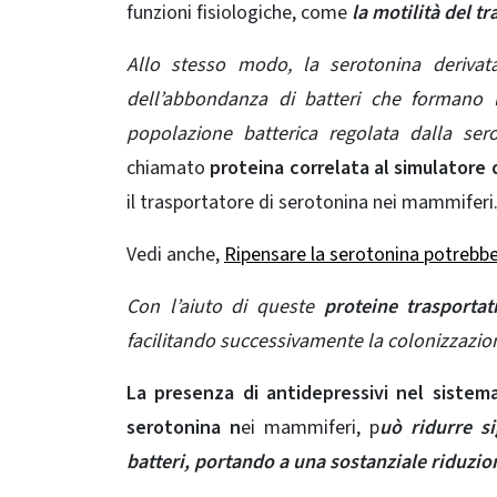
funzioni fisiologiche, come
la motilità del tra
Allo stesso modo, la serotonina derivata
dell’abbondanza di batteri che formano 
popolazione batterica regolata dalla ser
chiamato
proteina correlata al simulatore 
il trasportatore di serotonina nei mammiferi
Vedi anche,
Ripensare la serotonina potrebbe 
Con l’aiuto di queste
proteine ​​trasportatr
facilitando successivamente la colonizzazione
La presenza di antidepressivi nel sistema
serotonina n
ei mammiferi, p
uò ridurre si
batteri, portando a una sostanziale riduzion