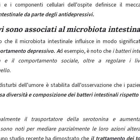
 e i componenti cellulari dell’ospite definisce il mecc
testinale da parte degli antidepressivi.
i sono associati al microbiota intestina
he il microbiota intestinale influisce in modo significa
portamento depressivo. A
d esempio, è noto che
i batteri int
ia e il comportamento sociale, oltre a regolare i live
ello.
isturbi dell’umore è stabilita dall’osservazione che i pazie
 diversità e composizione dei batteri intestinali rispetto 
cipalmente il trasportatore della serotonina e aument
 sono noti per mediare parzialmente le loro azioni alter
uno studio recente ha dimostrato che
il trattamento dei t