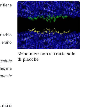
ritiene
rischio
 erano
Alzheimer: non si tratta solo
di placche
 salute
che; ma
 queste
, ma ci