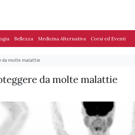
logia
Bellezza
Medicina Alternativa
Corsi ed Eventi
e da molte malattie
oteggere da molte malattie