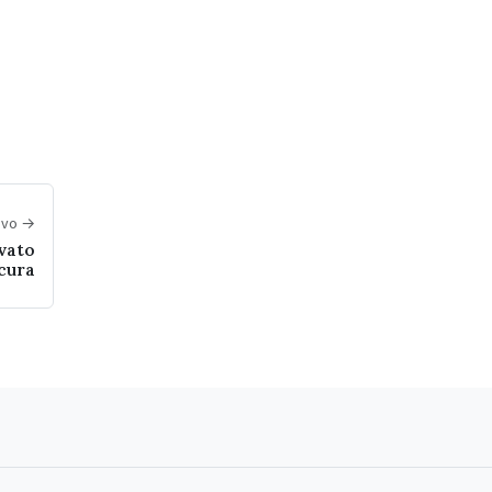
sivo →
ovato
 cura