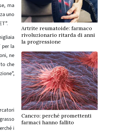
ose, ma
nza uno
ET”.
Artrite reumatoide: farmaco
rivoluzionario ritarda di anni
igliaia
la progressione
 per la
oni, ne
nto che
zione”,
rcatori
Cancro: perché promettenti
 grasso
farmaci hanno fallito
erché i