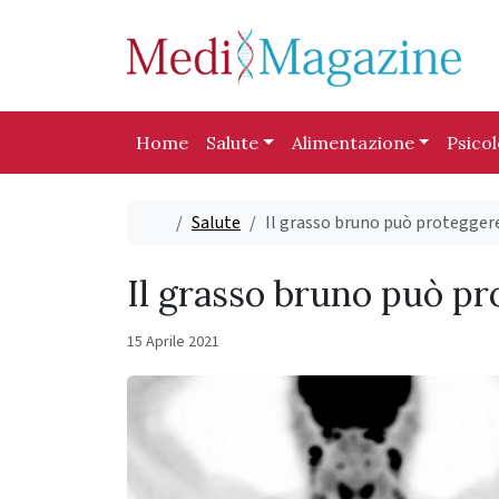
Skip to content
Skip to footer
Home
Salute
Alimentazione
Psico
Home
Salute
Il grasso bruno può protegger
Il grasso bruno può pr
15 Aprile 2021