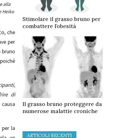
e alla
e Heiko
Stimolare il grasso bruno per
combattere l’obesità
co, che
ave per
o bruno
 poiché
ipanti,
ire di
a causa
Il grasso bruno proteggere da
numerose malattie croniche
 per la
ARTICOLI RECENTI
vela un