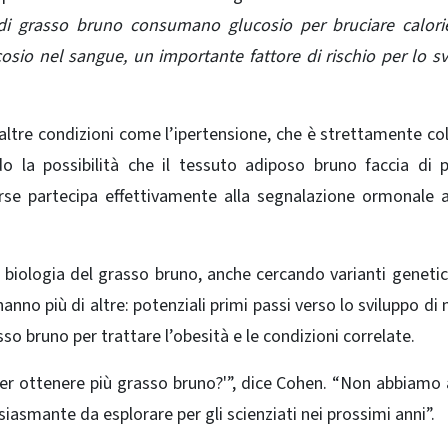
di grasso bruno consumano glucosio per bruciare calori
ucosio nel sangue, un importante fattore di rischio per lo s
 altre condizioni come l’ipertensione, che è strettamente co
 la possibilità che il tessuto adiposo bruno faccia di 
rse partecipa effettivamente alla segnalazione ormonale a
a biologia del grasso bruno, anche cercando varianti geneti
no più di altre: potenziali primi passi verso lo sviluppo di
sso bruno per trattare l’obesità e le condizioni correlate.
er ottenere più grasso bruno?'”, dice Cohen. “Non abbiamo
asmante da esplorare per gli scienziati nei prossimi anni”.