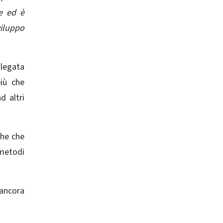
e ed è
viluppo
llegata
più che
d altri
che che
 metodi
 ancora