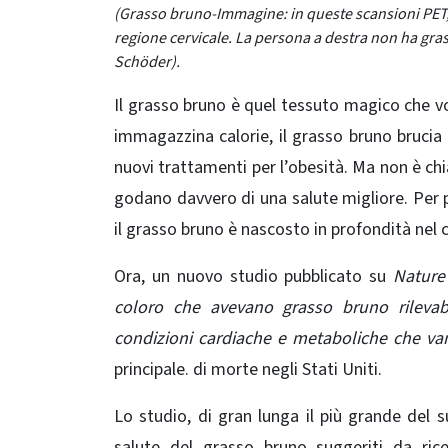
(Grasso bruno-Immagine: in queste scansioni PET, 
regione cervicale. La persona a destra non ha gra
Schöder).
Il grasso bruno è quel tessuto magico che vor
immagazzina calorie, il grasso bruno brucia 
nuovi trattamenti per l’obesità. Ma non è c
godano davvero di una salute migliore. Per pri
il grasso bruno è nascosto in profondità nel 
Ora, un nuovo
studio
pubblicato su
Nature
coloro che avevano grasso bruno rilevabi
condizioni cardiache e metaboliche che van
principale. di morte negli Stati Uniti.
Lo studio, di gran lunga il più grande del 
salute del grasso bruno suggeriti da ric