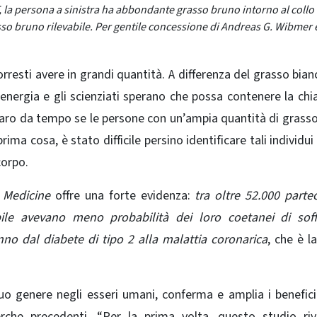
la persona a sinistra ha abbondante grasso bruno intorno al collo 
sso bruno rilevabile. Per gentile concessione di Andreas G. Wibmer 
resti avere in grandi quantità. A differenza del grasso bian
energia e gli scienziati sperano che possa contenere la chi
hiaro da tempo se le persone con un’ampia quantità di grass
ma cosa, è stato difficile persino identificare tali individui
corpo.
 Medicine
offre una forte evidenza:
tra oltre 52.000 partec
le avevano meno probabilità dei loro coetanei di soffr
no dal diabete di tipo 2 alla malattia coronarica
, che è l
suo genere negli esseri umani, conferma e amplia i benefici
erche precedenti. “Per la prima volta, questo studio ri