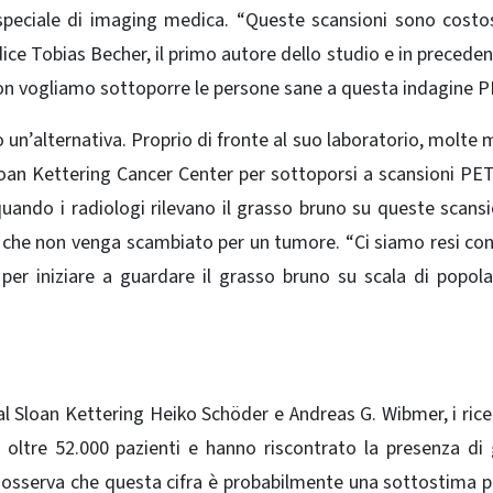
 speciale di imaging medica. “Queste scansioni sono cost
dice Tobias Becher, il primo autore dello studio e in precede
Non vogliamo sottoporre le persone sane a questa indagine P
n’alternativa. Proprio di fronte al suo laboratorio, molte m
loan Kettering Cancer Center per sottoporsi a scansioni PET
uando i radiologi rilevano il grasso bruno su queste scansi
 che non venga scambiato per un tumore. “Ci siamo resi co
er iniziare a guardare il grasso bruno su scala di popola
al Sloan Kettering Heiko Schöder e Andreas G. Wibmer, i rice
oltre 52.000 pazienti e hanno riscontrato la presenza di
 osserva che questa cifra è probabilmente una sottostima p