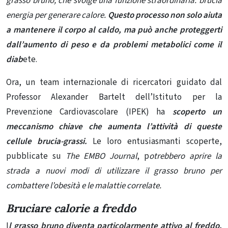
grasso bruno, che svolge una funzione straordinaria: brucia
energia per generare calore.
Questo processo non solo aiuta
a mantenere il corpo al caldo, ma può anche proteggerti
dall’aumento di peso e da problemi metabolici come il
diab
ete.
Ora, un team internazionale di ricercatori guidato dal
Professor Alexander Bartelt dell’Istituto per la
Prevenzione Cardiovascolare (IPEK) ha
scoperto un
meccanismo chiave che aumenta l’attività di queste
cellule brucia-grassi.
Le loro entusiasmanti scoperte,
pubblicate su
The EMBO Journal
, p
otrebbero aprire la
strada a nuovi modi di utilizzare il grasso bruno per
combattere l’obesità e le malattie correlate.
Bruciare calorie a freddo
I
l grasso bruno diventa particolarmente attivo al freddo.