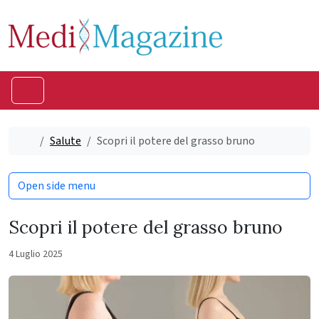
Skip to content
Skip to footer
Menu
Home
Salute
Scopri il potere del grasso bruno
Open side menu
Scopri il potere del grasso bruno
4 Luglio 2025