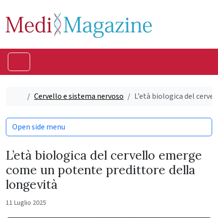
Skip to content
Skip to footer
Menu
Home
Cervello e sistema nervoso
L’età biologica del cerv
Open side menu
L’età biologica del cervello emerge
come un potente predittore della
longevità
11 Luglio 2025