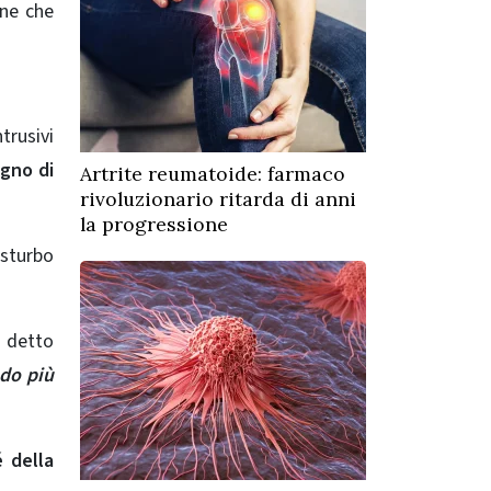
one che
trusivi
ogno di
Artrite reumatoide: farmaco
rivoluzionario ritarda di anni
la progressione
isturbo
a detto
ado più
é della