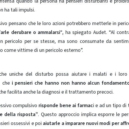
ntensa quando la persona ha pensieri disturbanti e proibi
n ha tali impulsi.
vo pensano che le loro azioni potrebbero metterle in peric
farle derubare o ammalarsi
“, ha spiegato Audet. “Al contra
n pericolo per se stesse, ma sono consumate da sentime
no come vittime di un pericolo esterno”.
iche uniche del disturbo possa aiutare i malati e i loro
o che
i pensieri che hanno non hanno alcun fondamento
che facilita anche la diagnosi e il trattamento precoci.
sessivo compulsivo
risponde bene ai farmac
i e ad un tipo di
e della risposta”
. Questo approccio implica esporre le pe
sieri ossessivi e poi
aiutarle a imparare nuovi modi per aff