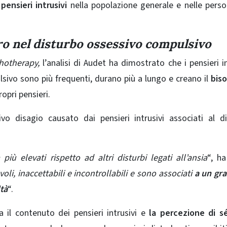
pensieri intrusivi
nella popolazione generale e nelle pers
o nel disturbo ossessivo compulsivo
hotherapy,
l’analisi di Audet ha dimostrato che i pensieri in
sivo sono più frequenti, durano più a lungo e creano il
bis
ropri pensieri.
ivo disagio causato dai pensieri intrusivi associati al d
più elevati rispetto ad altri disturbi legati all’ansia
“, h
li, inaccettabili e incontrollabili e sono associati
a un gr
ltà
“.
 il contenuto dei pensieri intrusivi e
la percezione di s