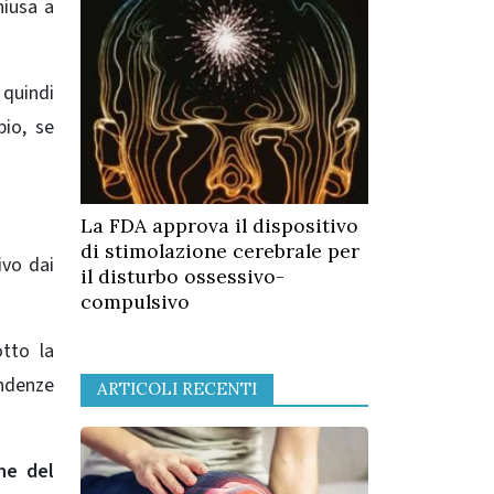
hiusa a
 quindi
io, se
La FDA approva il dispositivo
di stimolazione cerebrale per
ivo dai
il disturbo ossessivo-
compulsivo
tto la
ndenze
ARTICOLI RECENTI
che del