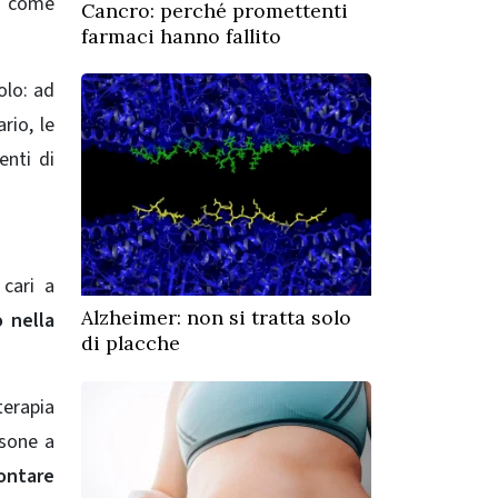
ti come
Cancro: perché promettenti
farmaci hanno fallito
olo: ad
rio, le
nti di
 cari a
Alzheimer: non si tratta solo
 nella
di placche
 terapia
rsone a
rontare