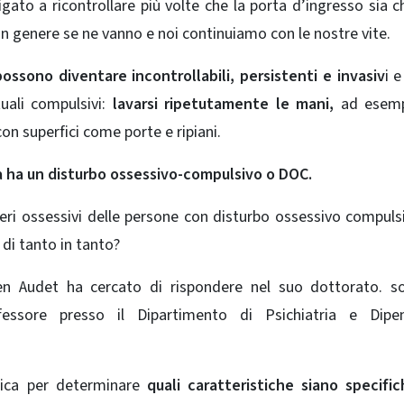
gato a ricontrollare più volte che la porta d’ingresso sia c
 In genere se ne vanno e noi continuiamo con le nostre vite.
ossono diventare incontrollabili, persistenti e invasiv
i e
uali compulsivi:
lavarsi ripetutamente le mani,
ad esemp
n superfici come porte e ripiani.
a ha
un disturbo ossessivo-compulsivo o DOC.
eri ossessivi delle persone con disturbo ossessivo compuls
 di tanto in tanto?
n Audet ha cercato di rispondere nel suo dottorato. so
fessore presso il Dipartimento di Psichiatria e Dipe
tica per determinare
quali caratteristiche siano specifi