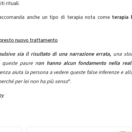
i rituali.
raccomanda anche un tipo di terapia nota come
terapia 
 presto nuovo trattamento
ulsivo sia il risultato di una narrazione errata,
una stor
se queste paure n
on hanno alcun fondamento nella real
renza aiuta la persona a vedere queste false inferenze e alla
erché per lei non ha più senso
“.
py