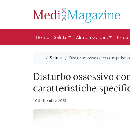
Skip to content
Skip to footer
Home
Salute
Alimentazione
Psico
Home
Salute
Disturbo ossessivo compulsivo: 
Disturbo ossessivo com
caratteristiche specifi
16 Settembre 2023