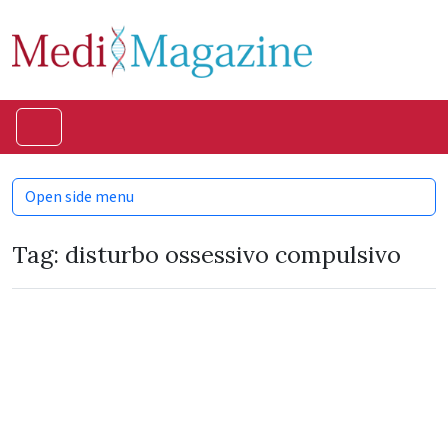
Skip to content
Skip to footer
Menu
Open side menu
Tag:
disturbo ossessivo compulsivo