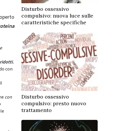
Disturbo ossessivo
compulsivo: nuova luce sulle
coperto
caratteristiche specifiche
roteina
 e
 ridotti.
do con
il
Disturbo ossessivo
one
con
compulsivo: presto nuovo
o
trattamento
ale