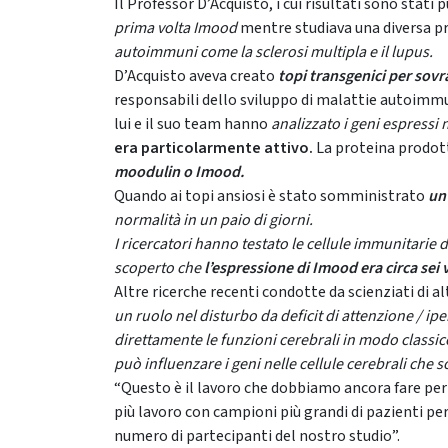
Il Professor D’Acquisto, i cui risultati sono stati p
prima volta Imood
mentre studiava una diversa p
autoimmuni come la sclerosi multipla e il lupus.
D’Acquisto aveva creato
topi transgenici per sov
responsabili dello sviluppo di malattie autoimm
lui e il suo team hanno
analizzato i geni espressi n
era particolarmente attivo.
La proteina prodott
moodulin o Imood.
Quando ai topi ansiosi è stato somministrato
un
normalità in un paio di giorni.
I ricercatori hanno testato le cellule immunitarie
scoperto che
l’espressione di Imood era circa sei
Altre ricerche recenti condotte da scienziati di 
un ruolo nel disturbo da deficit di attenzione / ipe
direttamente le funzioni cerebrali in modo classico
può influenzare i geni nelle cellule cerebrali che s
“Questo è il lavoro che dobbiamo ancora fare per c
più lavoro con campioni più grandi di pazienti p
numero di partecipanti del nostro studio”.