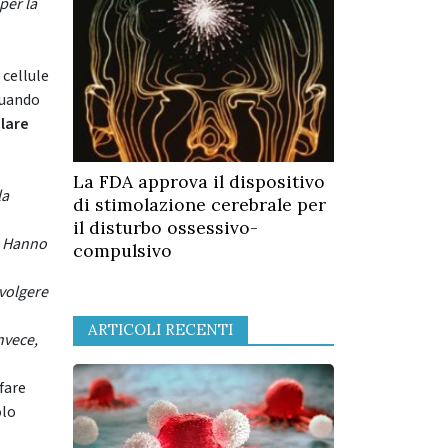
per la
 cellule
uando
olare
La FDA approva il dispositivo
la
di stimolazione cerebrale per
il disturbo ossessivo-
i. Hanno
compulsivo
volgere
ARTICOLI RECENTI
nvece,
fare
olo