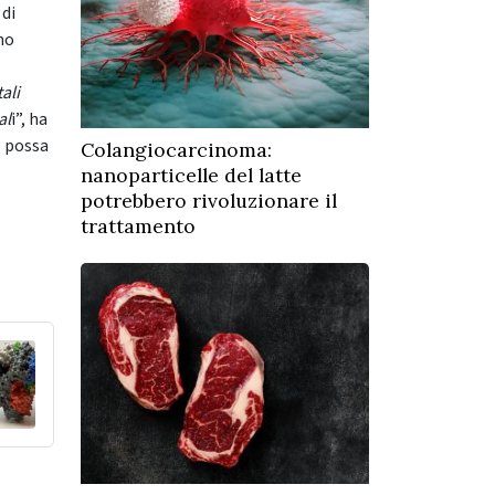
 di
no
ali
al
i”, ha
o possa
Colangiocarcinoma:
nanoparticelle del latte
potrebbero rivoluzionare il
trattamento