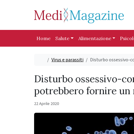
Skip to content
Skip to footer
Home
Salute
Alimentazione
Psico
Home
Virus e parassiti
Disturbo ossessivo-c
Disturbo ossessivo-com
potrebbero fornire un
22 Aprile 2020