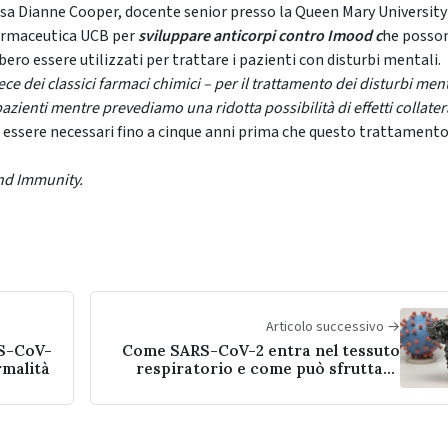
ssa Dianne Cooper, docente senior presso la Queen Mary University
farmaceutica UCB per
sviluppare anticorpi contro Imood c
he posso
ero essere utilizzati per trattare i pazienti con disturbi mentali.
ce dei classici farmaci chimici – per il trattamento dei disturbi ment
zienti mentre prevediamo una ridotta possibilità di effetti collater
 essere necessari fino a cinque anni prima che questo trattament
and Immunity.
Articolo successivo →
RS-CoV-
Come SARS-CoV-2 entra nel tessuto
rmalità
respiratorio e come può sfruttare
una delle nostre difese