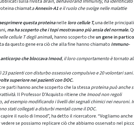
ubblicati sulla rivista
Brain, Behavior
and Immunity
,
ha identificato 
roteina chiamat
a
Annexin-A1
e il ruolo che svolge nelle malattie
raesprimere questa proteina
nelle
loro cellule T,
una delle principali
uni,
ma ha scoperto che i topi mostravano più ansia del normale.
Q
elle cellule T degli animal
i, hanno scoperto che
un gene in partic
a da questo gene era ciò che alla fine hanno chiamato
Immuno-
 anticorpo che bloccava Imood
, il loro comportamento è tornato al
 di 23 pazienti con disturbo ossessivo compulsivo e 20 volontari san
 volte superiore nei pazienti con DOC.
altre parti hanno anche scoperto che la stessa
proteina può anche s
rattività.
Il Professor D’Acquisto ritiene che
Imood non regoli
, ad esempio modificando i livelli dei segnali chimici nei neuroni. I
ono stati collegati a disturbi mentali come il DOC.
apire il ruolo di Imood”, ha detto il ricercatore. “Vogliamo anche 
er vedere se possiamo replicare ciò che abbiamo osservato nel picc