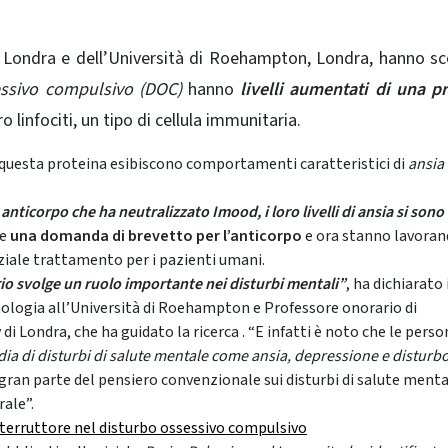
di Londra e dell’Università di Roehampton, Londra, hanno s
essivo compulsivo (DOC)
hanno
livelli aumentati di una p
oro linfociti, un tipo di cellula immunitaria.
di questa proteina esibiscono comportamenti caratteristici di
ansia
 anticorpo che ha neutralizzato Imood,
i loro livelli di ansia si sono
re
una domanda di brevetto per l’anticorpo
e ora stanno lavoran
ziale trattamento per i pazienti umani.
io svolge un ruolo importante nei disturbi mentali”
, ha dichiarato 
ologia all’Università di Roehampton e Professore onorario di
 Londra, che ha guidato la ricerca . “E infatti è noto che le pers
dia di disturbi di salute mentale come ansia, depressione e disturb
 gran parte del pensiero convenzionale sui disturbi di salute ment
ale”.
nterruttore nel disturbo ossessivo compulsivo