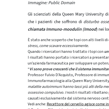
Immagine: Public Domain
Gli scienziati della Queen Mary University 
che i pazienti che soffrono di
disturbo oss
chiamata Immuno-moodulin (Imood
) nei l
È stato anche scoperto che topi con alti livelli 
stress, come scavare eccessivamente.
Quando i ricercatori hanno trattato i topi con
un
I risultati hanno portato i ricercatori a presenta
un’azienda farmaceutica per sviluppare un poten
“
Vi sono prove crescenti che il sistema immunitar
Professor Fulvio D’Acquisto, Professore di immun
Immunofarmacologia alla Queen Mary University di
malattie autoimmuni hanno tassi più alti della me
ossessivo compulsivo. I
nostri risultati ribaltano
causati esclusivamente dal sistema nervoso centr
Vedi anche:
Recettore del cervello agisce come i