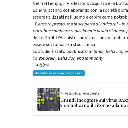
Nel frattempo, il Professor D’Acquisto e la Dott.
Londra, stanno collaborando con la società bio
essere utilizzati nell’uomo e capire come potrebb
“
È ancora presto, ma la scoperta di anticorpi – inve
potrebbe cambiare radicalmente la vita di questi pa
detto Proif-D’Acquisto che stima che potrebbero
essere sottoposto a studi clinici.
Lo studio è stato pubblicato in
Brain, Behavior, 
Fonte:
Brain, Behavior, and Immunity
Tagged
disturbo ossessivo compulsivo
← Articolo precedente
Grandi incognite sul virus SA
2 complicano il ritorno alla no