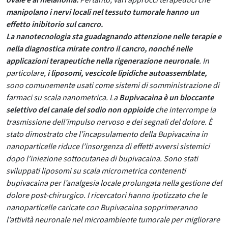
ovaie e al melanoma
.
Pertanto, vari approcci terapeutici che
manipolano i nervi locali nel tessuto tumorale hanno un
effetto inibitorio sul cancro
.
La nanotecnologia sta guadagnando attenzione nelle terapie e
nella diagnostica mirate contro il cancro, nonché nelle
applicazioni terapeutiche nella rigenerazione neuronale
. In
particolare,
i liposomi, vescicole lipidiche autoassemblate,
sono comunemente usati come sistemi di somministrazione di
farmaci su scala nanometrica. La
Bupivacaina è un bloccante
selettivo del canale del sodio non oppioide
che interrompe la
trasmissione dell’impulso nervoso e dei segnali del dolore. È
stato dimostrato che l’incapsulamento della Bupivacaina in
nanoparticelle riduce l’insorgenza di effetti avversi sistemici
dopo l’iniezione sottocutanea di bupivacaina. Sono stati
sviluppati liposomi su scala micrometrica contenenti
bupivacaina per l’analgesia locale prolungata nella gestione del
dolore post-chirurgico. I ricercatori hanno ipotizzato che le
nanoparticelle caricate con Bupivacaina sopprimeranno
l’attività neuronale nel microambiente tumorale per migliorare