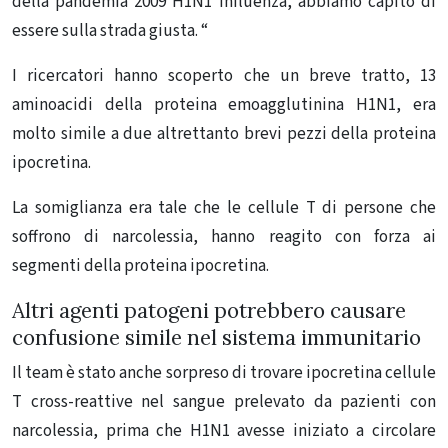
della pandemia 2009 H1N1 influenza, abbiamo capito di
essere sulla strada giusta. “
I ricercatori hanno scoperto che un breve tratto, 13
aminoacidi della proteina emoagglutinina H1N1, era
molto simile a due altrettanto brevi pezzi della proteina
ipocretina.
La somiglianza era tale che le cellule T di persone che
soffrono di narcolessia, hanno reagito con forza ai
segmenti della proteina ipocretina.
Altri agenti patogeni potrebbero causare
confusione simile nel sistema immunitario
Il team è stato anche sorpreso di trovare ipocretina cellule
T cross-reattive nel sangue prelevato da pazienti con
narcolessia, prima che H1N1 avesse iniziato a circolare