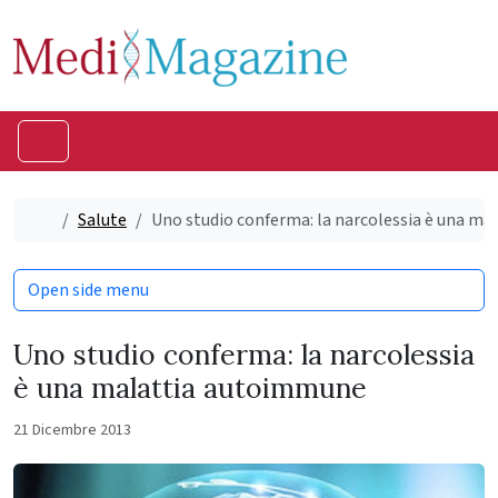
Skip to content
Skip to footer
Menu
Home
Salute
Uno studio conferma: la narcolessia è una m
Open side menu
Uno studio conferma: la narcolessia
è una malattia autoimmune
21 Dicembre 2013