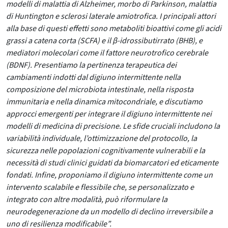
modelli di malattia di Alzheimer, morbo di Parkinson, malattia
di Huntington e sclerosi laterale amiotrofica. I principali attori
alla base di questi effetti sono metaboliti bioattivi come gli acidi
grassi a catena corta (SCFA) e il β-idrossibutirrato (BHB), e
mediatori molecolari come il fattore neurotrofico cerebrale
(BDNF). Presentiamo la pertinenza terapeutica dei
cambiamenti indotti dal digiuno intermittente nella
composizione del microbiota intestinale, nella risposta
immunitaria e nella dinamica mitocondriale, e discutiamo
approcci emergenti per integrare il digiuno intermittente nei
modelli di medicina di precisione. Le sfide cruciali includono la
variabilità individuale, l’ottimizzazione del protocollo, la
sicurezza nelle popolazioni cognitivamente vulnerabili e la
necessità di studi clinici guidati da biomarcatori ed eticamente
fondati. Infine, proponiamo il digiuno intermittente come un
intervento scalabile e flessibile che, se personalizzato e
integrato con altre modalità, può riformulare la
neurodegenerazione da un modello di declino irreversibile a
uno di resilienza modificabile”.