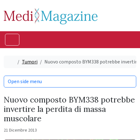
Skip to content
Skip to footer
Menu
Home
Tumori
Nuovo composto BYM338 potrebbe invertire l
Open side menu
Nuovo composto BYM338 potrebbe
invertire la perdita di massa
muscolare
21 Dicembre 2013