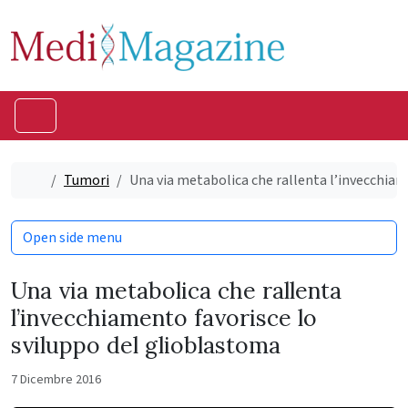
Skip to content
Skip to footer
Menu
Home
Tumori
Una via metabolica che rallenta l’invecchiam
Open side menu
Una via metabolica che rallenta
l’invecchiamento favorisce lo
sviluppo del glioblastoma
7 Dicembre 2016