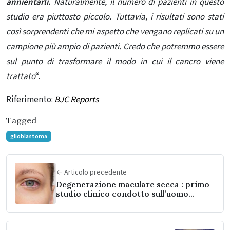
annientarli.
Naturalmente, il numero di pazienti in questo
studio era piuttosto piccolo. Tuttavia, i risultati sono stati
così sorprendenti che mi aspetto che vengano replicati su un
campione più ampio di pazienti. Credo che potremmo essere
sul punto di trasformare il modo in cui il cancro viene
trattato
“.
Riferimento:
BJC Reports
Tagged
glioblastoma
← Articolo precedente
Degenerazione maculare secca : primo
studio clinico condotto sull’uomo
dimostra che le cellule staminali
possono ripristinare la vista persa