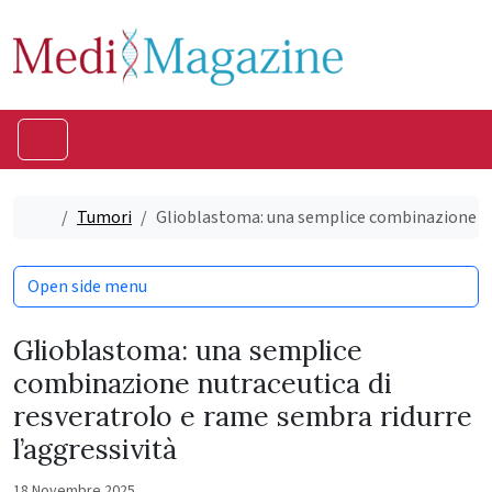
Skip to content
Skip to footer
Menu
Home
Tumori
Glioblastoma: una semplice combinazione nut
Open side menu
Glioblastoma: una semplice
combinazione nutraceutica di
resveratrolo e rame sembra ridurre
l’aggressività
18 Novembre 2025