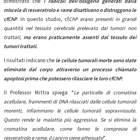
dimostrato che
i radicali dell’ossigeno generati dalla
miscela di resveratrolo e rame disattivano o distruggono le
cfChP
. In questo studio, cf
ChP erano presenti in grandi
quantità nel tessuto cerebrale prelevato dai tumori non
trattati,
ma erano praticamente assenti dal tessuto dei
tumori trattati.
I risultati indicano che
le cellule tumorali morte sono state
eliminate dal corpo attraverso un processo chiamato
apoptosi
prima che
potessero rilasciare le loro cfChP.
Il Professor Mittra spiega: “
Le particelle di cromatina
acellulare, frammenti di DNA rilasciati dalle cellule tumorali
morenti, infiammano le cellule tumorali sopravvissute.
Questo rende la malattia più aggressiva. Se si elimina la
cromatina acellulare, come fanno le compresse di
resveratrolo e rame, il cancro viene attenuato
“.