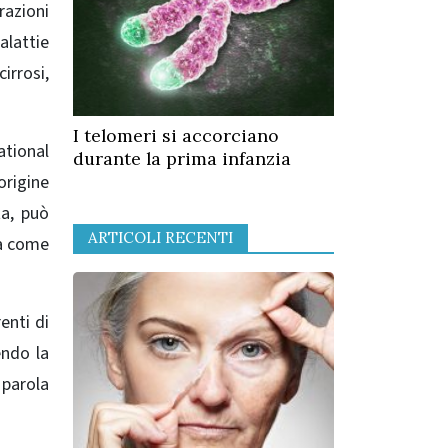
razioni
alattie
irrosi,
I telomeri si accorciano
ational
durante la prima infanzia
origine
ta, può
ARTICOLI RECENTI
ca come
enti di
endo la
 parola