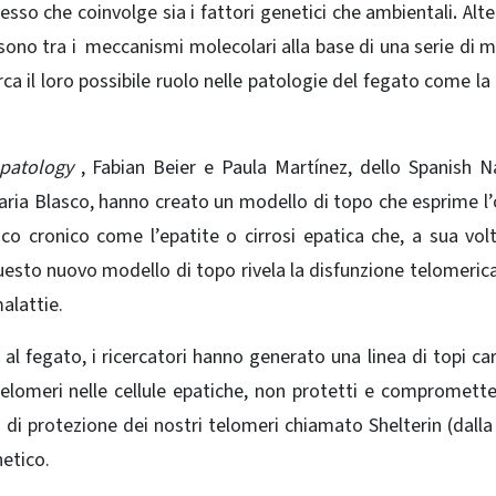
cesso che coinvolge sia i fattori genetici che ambientali
.
Alte
 sono tra i meccanismi molecolari alla base di una serie di m
rca il loro possibile ruolo nelle patologie del fegato come la c
patology
, Fabian Beier e Paula Martínez, dello Spanish N
ria Blasco, hanno creato un modello di topo che esprime l’
o cronico come l’epatite o cirrosi epatica che, a sua vol
Questo nuovo modello di topo rivela la disfunzione telomeri
alattie.
 al fegato, i ricercatori hanno generato una linea di topi car
 telomeri nelle cellule epatiche, non protetti e compromett
di protezione dei nostri telomeri chiamato Shelterin (dalla
netico.