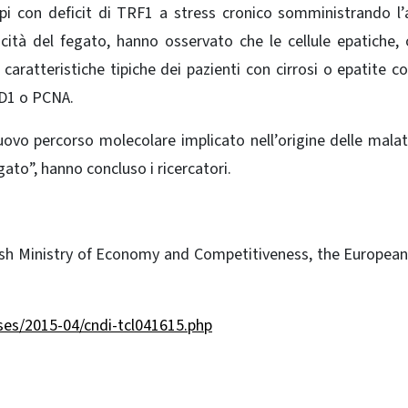
pi con deficit di TRF1 a stress cronico somministrando l
cità del fegato, hanno osservato che le cellule epatiche, 
caratteristiche tipiche dei pazienti con cirrosi o epatite 
 D1 o PCNA.
uovo percorso molecolare implicato nell’origine delle malat
gato”, hanno concluso i ricercatori.
nish Ministry of Economy and Competitiveness, the Europea
ses/2015-04/cndi-tcl041615.php