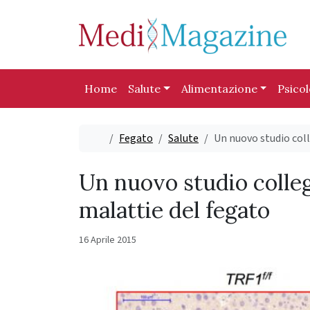
Skip to content
Skip to footer
Home
Salute
Alimentazione
Psico
Home
Fegato
Salute
Un nuovo studio coll
Un nuovo studio collega
malattie del fegato
16 Aprile 2015