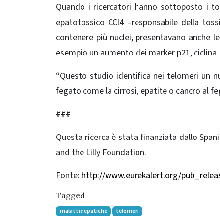
Quando i ricercatori hanno sottoposto i to
epatotossico CCl4 –responsabile della tossi
contenere più nuclei, presentavano anche le 
esempio un aumento dei marker p21, ciclina
“Questo studio identifica nei telomeri un n
fegato come la cirrosi, epatite o cancro al fe
###
Questa ricerca è stata finanziata dallo Spa
and the Lilly Foundation.
Fonte:
http://www.eurekalert.org/pub_relea
Tagged
malattie epatiche
telomeri