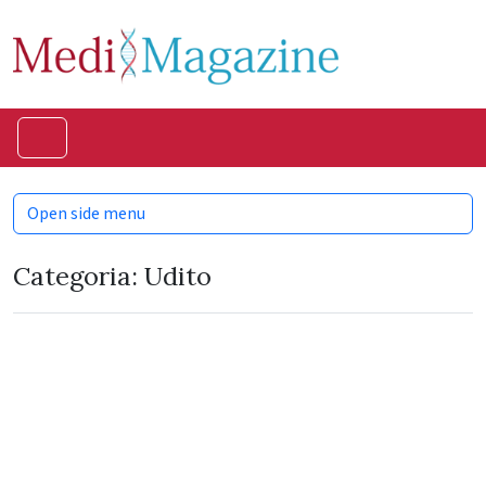
Skip to content
Skip to footer
Menu
Open side menu
Categoria:
Udito