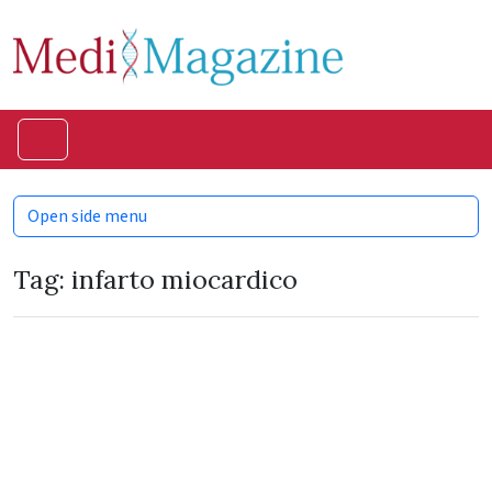
Skip to content
Skip to footer
Menu
Open side menu
Tag:
infarto miocardico