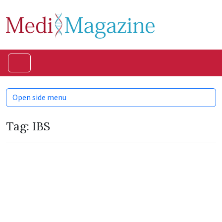
Skip to content
Skip to footer
Menu
Open side menu
Tag:
IBS