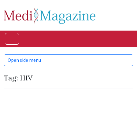
Skip to content
Skip to footer
Menu
Open side menu
Tag:
HIV