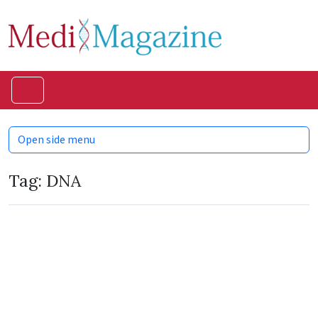
Skip to content
Skip to footer
Menu
Open side menu
Tag:
DNA