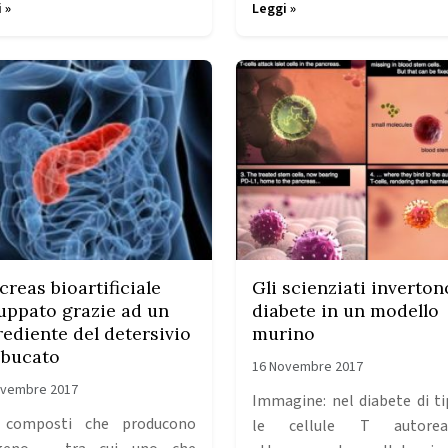
 »
Leggi »
creas bioartificiale
Gli scienziati invertono
luppato grazie ad un
diabete in un modello
rediente del detersivio
murino
 bucato
16 Novembre 2017
ovembre 2017
Immagine: nel diabete di ti
 composti che producono
le cellule T autoreat