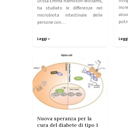
oss
Dr.ssa Emma Hamilton-Williams,
incr
ha studiato le differenze nel
alcu
microbiota intestinale delle
pot
persone con…
Leggi »
Leggi
Nuova speranza per la
cura del diabete di tipo 1