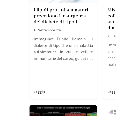
I lipidi pro-infiammatori
Mis
precedono l’insorgenza
col
del diabete di tipo 1
aum
diab
10 Settembre 2020
21 Fe
Immagine: Public Domain. Il
Imma
diabete di tipo 1 è una malattia
che 
autoimmune in cui le cellule
dete
immunitarie del corpo, guidate…
mala
Leggi »
Leggi