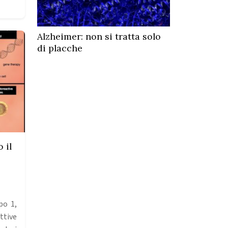
Alzheimer: non si tratta solo
di placche
 il
po 1,
tive