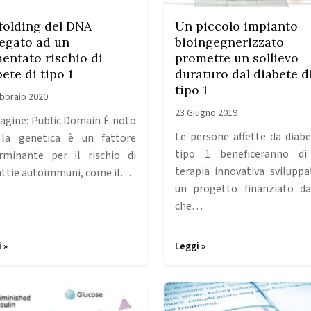
folding del DNA
Un piccolo impianto
legato ad un
bioingegnerizzato
entato rischio di
promette un sollievo
ete di tipo 1
duraturo dal diabete d
tipo 1
bbraio 2020
23 Giugno 2019
gine: Public Domain È noto
Le persone affette da diabe
la genetica è un fattore
tipo 1 beneficeranno di
rminante per il rischio di
terapia innovativa sviluppa
ttie autoimmuni, come il…
un progetto finanziato da
che…
 »
Leggi »