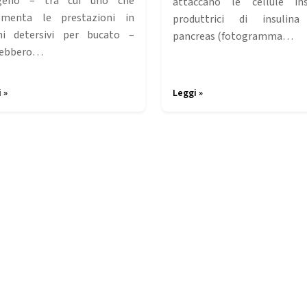
igeno – tra cui uno che
attaccano le cellule ins
ementa le prestazioni in
produttrici di insulina
ni detersivi per bucato –
pancreas (fotogramma…
rebbero…
 »
Leggi »