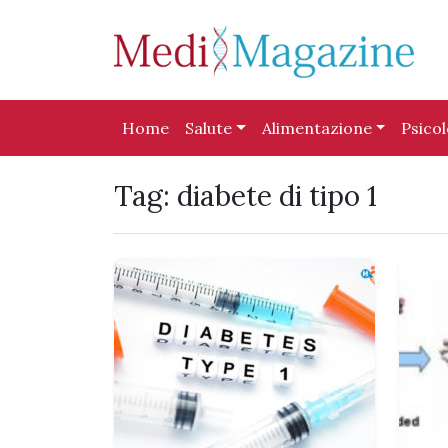
Skip to content
Skip to footer
Home
Salute
Alimentazione
Psico
Tag:
diabete di tipo 1