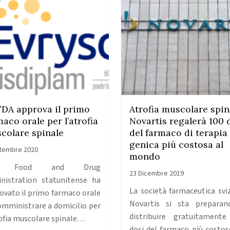
FDA approva il primo
Atrofia muscolare spin
maco orale per l’atrofia
Novartis regalerà 100 
colare spinale
del farmaco di terapia
genica più costosa al
ttembre 2020
mondo
a Food and Drug
23 Dicembre 2019
nistration statunitense ha
La società farmaceutica svi
ovato il primo farmaco orale
Novartis si sta prepara
omministrare a domicilio per
distribuire gratuitament
rofia muscolare spinale…
dosi del farmaco più costos