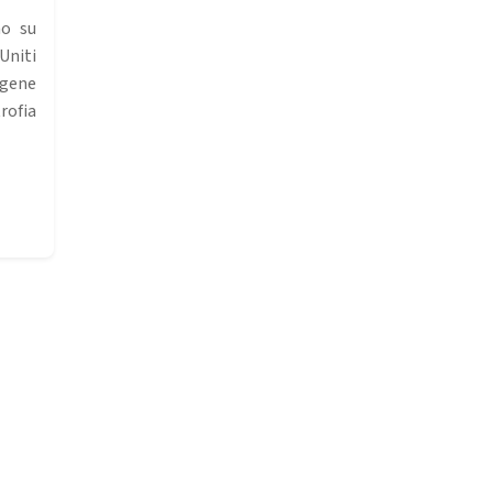
no su
 Uniti
ene
ofia