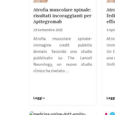
Atrofia muscolare spinale:
Atr
risultati incoraggianti per
l’ed
Apitegromab
effi
19 Settembre 2025
3 Apr
Atrofia muscolare spinale-
Atr
immagine credit pubbllic
Imma
domain. Secondo uno studio
Un t
pubblicato su The Lancet
una s
Neurology, un nuovo studio
Unit
clinico ha rivelato…
Leggi »
Leggi