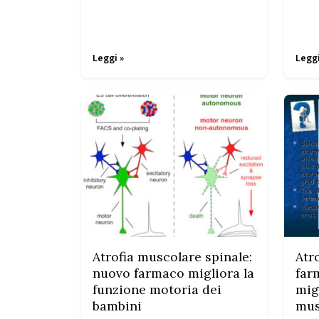
Leggi »
Leggi
Atrofia muscolare spinale:
Atr
nuovo farmaco migliora la
far
funzione motoria dei
mig
bambini
mus