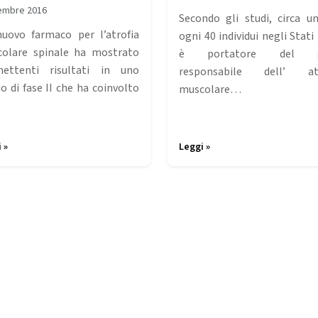
embre 2016
Secondo gli studi, circa u
uovo farmaco per l’atrofia
ogni 40 individui negli Stati
olare spinale ha mostrato
è portatore del g
ettenti risultati in uno
responsabile dell’ atr
io di fase II che ha coinvolto
muscolare…
 »
Leggi »