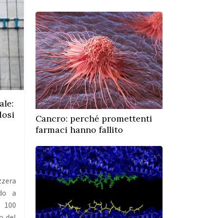
ale:
dosi
Cancro: perché promettenti
farmaci hanno fallito
zzera
ndo a
e 100
o del