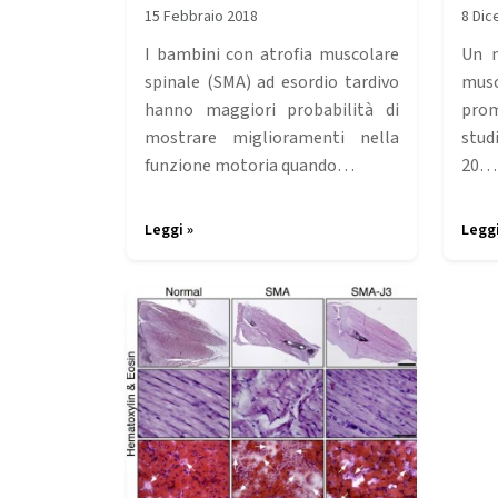
15 Febbraio 2018
8 Dic
I bambini con atrofia muscolare
Un n
spinale (SMA) ad esordio tardivo
musc
hanno maggiori probabilità di
prom
mostrare miglioramenti nella
stud
funzione motoria quando…
20…
Leggi »
Leggi