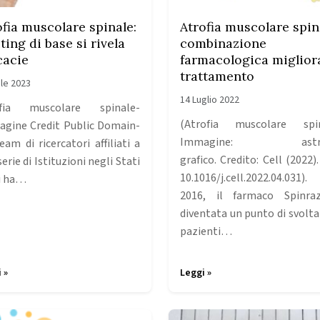
ofia muscolare spinale:
Atrofia muscolare spin
iting di base si rivela
combinazione
cacie
farmacologica migliora
trattamento
ile 2023
14 Luglio 2022
ofia muscolare spinale-
(Atrofia muscolare spin
gine Credit Public Domain-
Immagine: astra
eam di ricercatori affiliati a
grafico. Credito: Cell (2022)
erie di Istituzioni negli Stati
10.1016/j.cell.2022.04.031)
i ha…
2016, il farmaco Spinra
diventata un punto di svolta 
pazienti…
 »
Leggi »