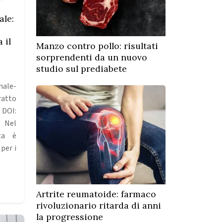
ale:
 il
Manzo contro pollo: risultati
sorprendenti da un nuovo
studio sul prediabete
ale-
tto
. DOI:
. Nel
za è
per i
Artrite reumatoide: farmaco
rivoluzionario ritarda di anni
la progressione