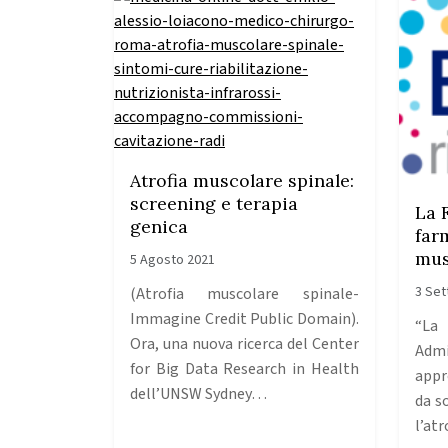
Atrofia muscolare spinale:
screening e terapia
La 
genica
far
mus
5 Agosto 2021
3 Se
(Atrofia muscolare spinale-
Immagine Credit Public Domain).
“L
Ora, una nuova ricerca del Center
Admi
for Big Data Research in Health
appr
dell’UNSW Sydney…
da s
l’at