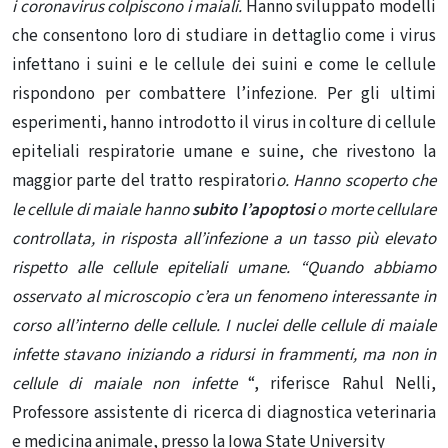
i
coronavirus
colpiscono i maiali.
Hanno sviluppato modelli
che consentono loro di studiare in dettaglio come i virus
infettano i suini e le cellule dei suini e come le cellule
rispondono per combattere l’infezione. Per gli ultimi
esperimenti, hanno introdotto il virus in colture di cellule
epiteliali respiratorie umane e suine, che rivestono la
maggior parte del tratto respiratori
o. Hanno scoperto che
le cellule di maiale hanno
subito l’apoptosi
o morte cellulare
controllata, in risposta all’infezione a un tasso più elevato
rispetto alle cellule epiteliali umane. “
Quando abbiamo
osservato al microscopio c’era un fenomeno interessante in
corso all’interno delle cellule. I nuclei delle cellule di maiale
infette stavano iniziando a ridursi in frammenti, ma non in
cellule di maiale non infette
“, riferisce
Rahul Nelli,
Professore assistente di ricerca di diagnostica veterinaria
e medicina animale, presso la Iowa State University