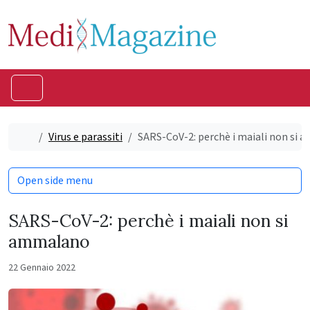
Skip to content
Skip to footer
Menu
Home
Virus e parassiti
SARS-CoV-2: perchè i maiali non si
Open side menu
SARS-CoV-2: perchè i maiali non si
ammalano
22 Gennaio 2022