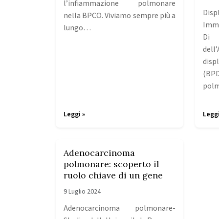
l’infiammazione polmonare
Dis
nella BPCO. Viviamo sempre più a
Imma
lungo…
Di 
dell
dis
(B
pol
Leggi »
Leggi
Adenocarcinoma
polmonare: scoperto il
ruolo chiave di un gene
9 Luglio 2024
Adenocarcinoma polmonare-