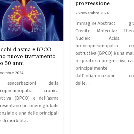
progressione
26 Novembre 2024
Immagine:Abstract graf
Credito: Molecular Ther
Nucleic Acids.
broncopneumopatia cro
acchi d’asma e BPCO:
ostruttiva (BPCO) è una mal
mo nuovo trattamento
respiratoria progressiva, ca
o 50 anni
principalmente
ovembre 2024
dall’infiammazione cro
esacerbazioni della
delle…
ncopneumopatia cronica
uttiva (BPCO) e dell’asma
resentano un onere globale
anziale e una delle principali
e di morbilità…