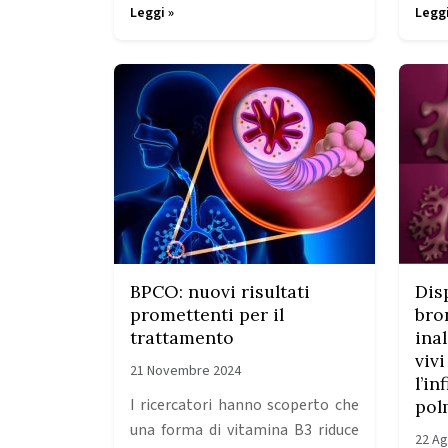
Leggi »
Leggi
BPCO: nuovi risultati
Dis
promettenti per il
bro
trattamento
inal
viv
21 Novembre 2024
l’i
I ricercatori hanno scoperto che
pol
una forma di vitamina B3 riduce
22 Ag