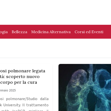
logia
Bellezza
Medicina Alternativa
Corsi ed Eventi
rosi polmonare legata
’età: scoperto nuovo
icorpo per la cura
nnaio 2025
osi polmonare/Studio dalla
k University. Il trattamento