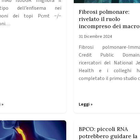
 mAb IsoDGR migliora il
otipo dell’enfisema nei
Fibrosi polmonare:
moni dei topi Pcmt −/−
rivelato il ruolo
oni…
incompreso dei macro
31 Dicembre 2024
Fibrosi polmonare-Imma
Credit Public Domai
ricercatori del National J
Health e i colleghi h
completato il primo studio
 »
Leggi »
BPCO: piccoli RNA
potrebbero guidare la