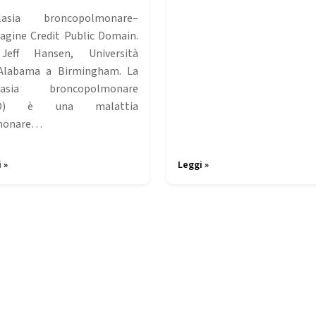
plasia broncopolmonare–
gine Credit Public Domain.
Jeff Hansen, Università
’Alabama a Birmingham. La
plasia broncopolmonare
PD) è una malattia
monare…
 »
Leggi »