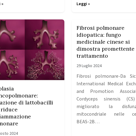
 »
Leggi »
Fibrosi polmonare
idiopatica: fungo
medicinale cinese si
dimostra promettente 
trattamento
29 Luglio 2024
Fibrosi polmonare-Da Si
International Medical Exc
plasia
and Promotion Associat
ncopolmonare:
Cordyceps sinensis (CS
azione di lattobacilli
migliorato la disfunz
i riduce
mitocondriale nelle cel
nfiammazione
BEAS-2B…
monare
osto 2024