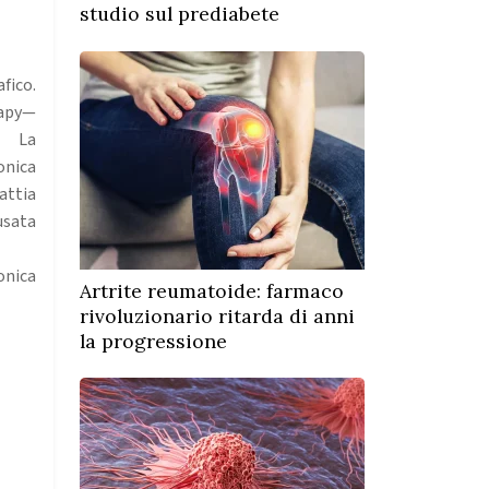
studio sul prediabete
ico.
apy—
 La
nica
attia
usata
nica
Artrite reumatoide: farmaco
rivoluzionario ritarda di anni
la progressione