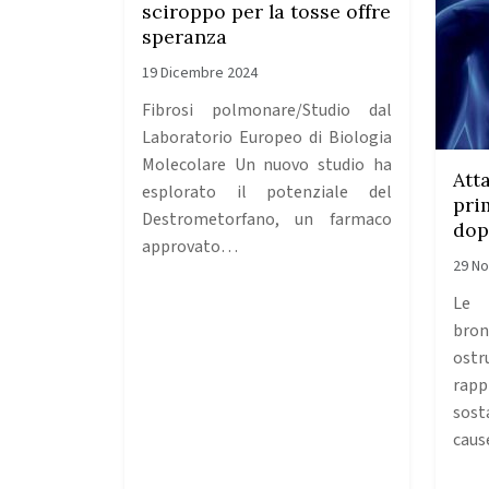
sciroppo per la tosse offre
speranza
19 Dicembre 2024
Fibrosi polmonare/Studio dal
Laboratorio Europeo di Biologia
Molecolare Un nuovo studio ha
Att
esplorato il potenziale del
pri
Destrometorfano, un farmaco
dop
approvato…
29 N
Le 
bro
ostr
rapp
sost
caus