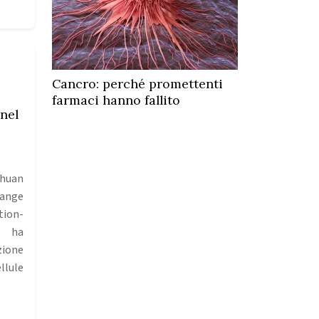
Cancro: perché promettenti
farmaci hanno fallito
nel
chuan
hange
ion-
) ha
ione
lule