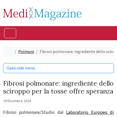
Skip to content
Skip to footer
Menu
Home
Polmoni
Fibrosi polmonare: ingrediente dello scirop
Open side menu
Fibrosi polmonare: ingrediente dello
sciroppo per la tosse offre speranza
19 Dicembre 2024
Fibrosi polmonare/Studio dal
Laboratorio Europeo di