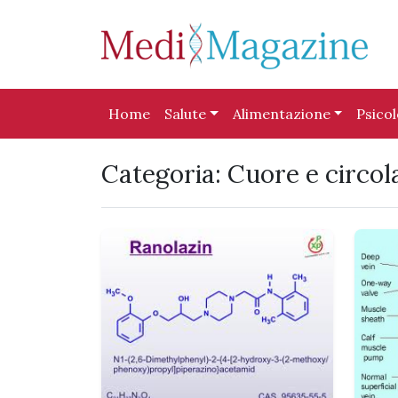
Skip to content
Skip to footer
Home
Salute
Alimentazione
Psico
Categoria:
Cuore e circol