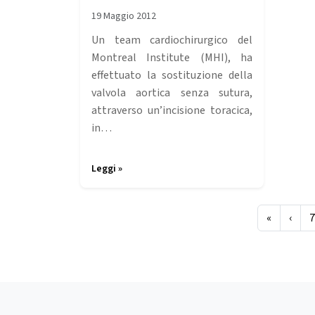
19 Maggio 2012
Un team cardiochirurgico del
Montreal Institute (MHI), ha
effettuato la sostituzione della
valvola aortica senza sutura,
attraverso un’incisione toracica,
in…
Leggi »
Page navigation
P
«
‹
7