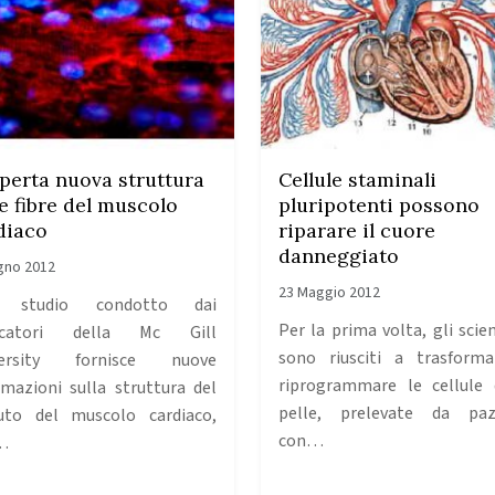
perta nuova struttura
Cellule staminali
le fibre del muscolo
pluripotenti possono
diaco
riparare il cuore
danneggiato
gno 2012
23 Maggio 2012
 studio condotto dai
Per la prima volta, gli scien
ercatori della Mc Gill
sono riusciti a trasform
versity fornisce nuove
riprogrammare le cellule 
rmazioni sulla struttura del
pelle, prelevate da paz
uto del muscolo cardiaco,
con…
…