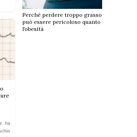
Perché perdere troppo grasso
può essere pericoloso quanto
l’obesità
no
ture
te ha
schio