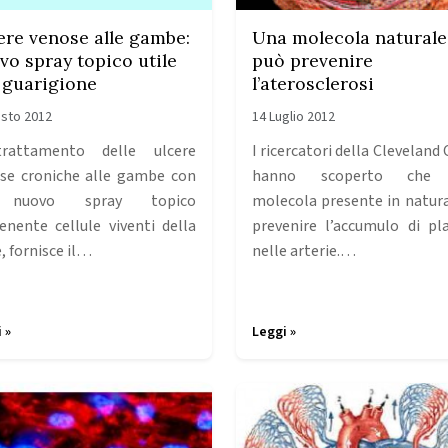
ere venose alle gambe:
Una molecola naturale
vo spray topico utile
può prevenire
a guarigione
l’aterosclerosi
sto 2012
14 Luglio 2012
trattamento delle ulcere
I ricercatori della Cleveland 
se croniche alle gambe con
hanno scoperto che
nuovo spray topico
molecola presente in natur
enente cellule viventi della
prevenire l’accumulo di pl
, fornisce il…
nelle arterie.…
 »
Leggi »