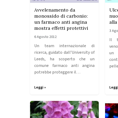
Avvelenamento da
Ulc
monossido di carbonio:
nuo
un farmaco anti angina
all
mostra effetti protettivi
3 Ago
6 Agosto 2012
Il 
Un team internazionale di
veno
ricerca, guidato dall’University of
un 
Leeds, ha scoperto che un
cont
comune farmaco anti angina
pelle
potrebbe proteggere il…
Leggi »
Leggi