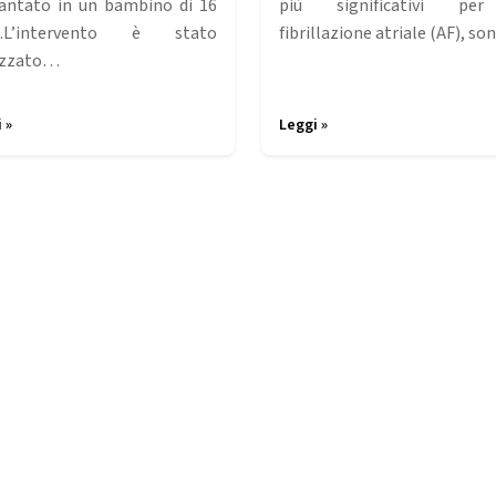
antato in un bambino di 16
più significativi pe
i.L’intervento è stato
fibrillazione atriale (AF), s
izzato…
 »
Leggi »