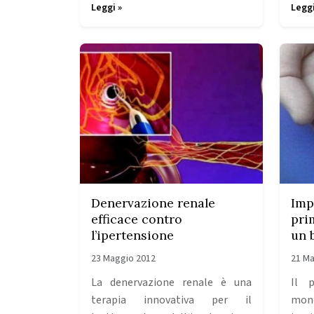
Leggi »
Leggi
Denervazione renale
Imp
efficace contro
pri
l’ipertensione
un 
23 Maggio 2012
21 Ma
La denervazione renale è una
Il p
terapia innovativa per il
mond