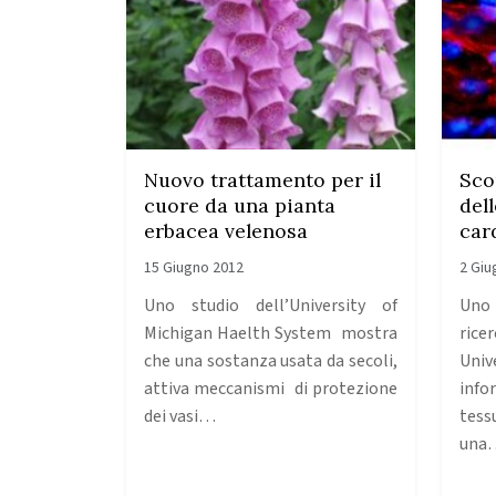
Nuovo trattamento per il
Sco
cuore da una pianta
del
erbacea velenosa
car
15 Giugno 2012
2 Giu
Uno studio dell’University of
Uno
Michigan Haelth System mostra
ric
che una sostanza usata da secoli,
Uni
attiva meccanismi di protezione
info
dei vasi…
tess
una