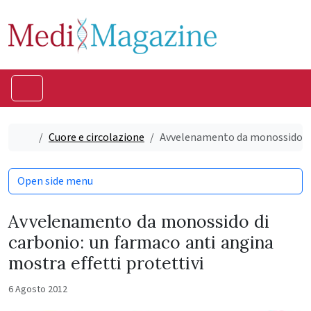
Skip to content
Skip to footer
Menu
Home
Cuore e circolazione
Avvelenamento da monossido di 
Open side menu
Avvelenamento da monossido di
carbonio: un farmaco anti angina
mostra effetti protettivi
6 Agosto 2012