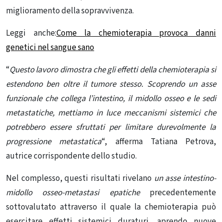
miglioramento della sopravvivenza.
Legg
i
a
n
che:
Come la chemioterapia provoca danni
genetici nel sangue sano
“
Questo lavoro dimostra che gli effetti della chemioterapia si
estendono ben oltre il tumore stesso. Scoprendo un asse
funzionale che collega l’intestino, il midollo osseo e le sedi
metastatiche, mettiamo in luce meccanismi sistemici che
potrebbero essere sfruttati per limitare durevolmente la
progressione metastatica
“, afferma Tatiana Petrova,
autrice corrispondente dello studio.
Nel complesso, questi risultati rivelano
un asse intestino-
midollo osseo-metastasi epatiche
precedentemente
sottovalutato attraverso il quale la chemioterapia può
esercitare effetti sistemici duraturi, aprendo nuove