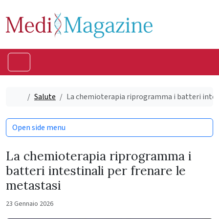
Skip to content
Skip to footer
Menu
Home
Salute
La chemioterapia riprogramma i batteri intest
Open side menu
La chemioterapia riprogramma i
batteri intestinali per frenare le
metastasi
23 Gennaio 2026