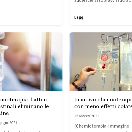
adolescenti sopravvissuti a
 »
Leggi »
mioterapia: batteri
In arrivo chemioterap
estinali eliminano le
con meno effetti colate
sine
16 Marzo 2021
ggio 2021
(Chemioterapia-Immagine