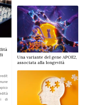
dità
di
Una variante del gene APOE2,
associata alla longevità
redit
mune
pico
edità
ti di