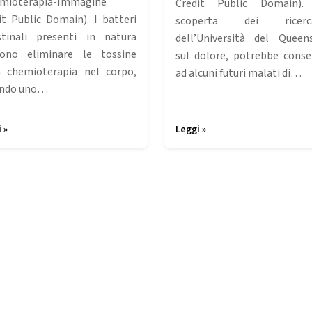
mioterapia-Immagine
Credit Public Domain).
it Public Domain). I batteri
scoperta dei ricerca
stinali presenti in natura
dell’Università del Queen
ono eliminare le tossine
sul dolore, potrebbe conse
a chemioterapia nel corpo,
ad alcuni futuri malati di…
ondo uno…
 »
Leggi »