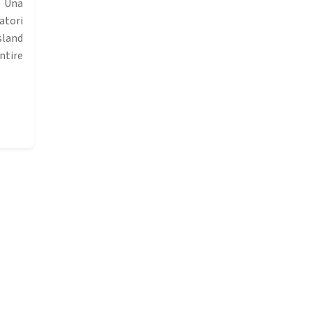
 Una
tori
sland
ntire