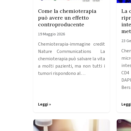
Come la chemioterapia
La 
può avere un effetto
rip
controproducente
inte
met
19 Maggio 2026
23 Ge
Chemioterapia-immagine credit
Che
Nature Communications La
micr
chemioterapia può salvare la vita
inte
a molti pazienti, ma non tutti i
CD4 
tumori rispondono al…
DAPI
Bers
Leggi »
Leggi