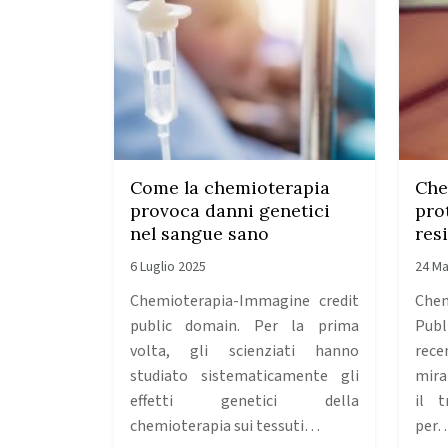
Come la chemioterapia
Che
provoca danni genetici
pro
nel sangue sano
res
6 Luglio 2025
24 Ma
Chemioterapia-Immagine credit
Chem
public domain. Per la prima
Publ
volta, gli scienziati hanno
rece
studiato sistematicamente gli
mira
effetti genetici della
il t
chemioterapia sui tessuti…
per