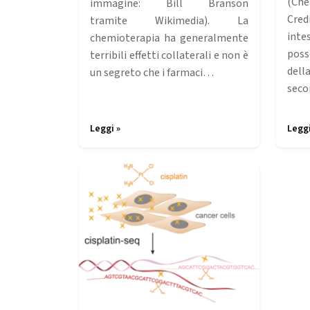
(Che
immagine: Bill Branson
Cred
tramite Wikimedia). La
inte
chemioterapia ha generalmente
poss
terribili effetti collaterali e non è
dell
un segreto che i farmaci…
sec
Leggi »
Leggi