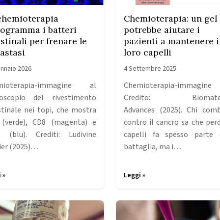
chemioterapia
Chemioterapia: un gel
rogramma i batteri
potrebbe aiutare i
stinali per frenare le
pazienti a mantenere i
astasi
loro capelli
nnaio 2026
4 Settembre 2025
mioterapia-immagine al
Chemioterapia-immagine
oscopio del rivestimento
Credito: Biomater
stinale nei topi, che mostra
Advances (2025). Chi com
(verde), CD8 (magenta) e
contro il cancro sa che perd
 (blu). Crediti: Ludivine
capelli fa spesso parte 
ier (2025)…
battaglia, ma i…
 »
Leggi »