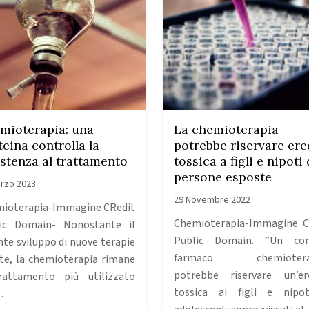
mioterapia: una
La chemioterapia
teina controlla la
potrebbe riservare ere
istenza al trattamento
tossica a figli e nipoti 
persone esposte
rzo 2023
29 Novembre 2022
ioterapia-Immagine CRedit
Chemioterapia-Immagine C
ic Domain- Nonostante il
Public Domain. “Un co
nte sviluppo di nuove terapie
farmaco chemiotera
te, la chemioterapia rimane
potrebbe riservare un’er
rattamento più utilizzato
tossica ai figli e nipo
…