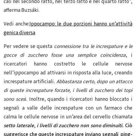
cali nel secondo ratto, nel terzo ratto e nel quarto ratto”,
afferma Buzsáki.
Vedi anche:
Ippocampo: le due porzioni hanno un’attività
genica diversa
Per vedere se questa
connessione tra le increspature e le
gocce di zucchero fosse una semplice coincidenza
, i
ricercatori hanno costretto le cellule nervose
nell’ippocampo ad attivarsi in risposta alla luce, creando
increspature artificiali
. Abbastanza certo, dopo un attacco
di queste increspature forzate, i livelli di zucchero dei topi
sono sces
i. Inoltre, quando i ricercatori hanno bloccato i
segnali a valle delle increspature con un farmaco che
calma le cellule nervose in un’area del cervello chiamata
setto laterale
,
i livelli di zucchero non sono diminuiti.
Ciò
suggerisce che queste increspature inviano segnali ping-