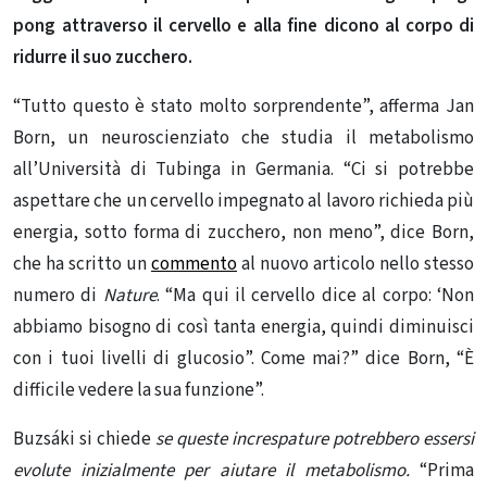
pong attraverso il cervello e alla fine dicono al corpo di
ridurre il suo zucchero.
“Tutto questo è stato molto sorprendente”, afferma Jan
Born, un neuroscienziato che studia il metabolismo
all’Università di Tubinga in Germania. “Ci si potrebbe
aspettare che un cervello impegnato al lavoro richieda più
energia, sotto forma di zucchero, non meno”, dice Born,
che ha scritto un
commento
al nuovo articolo nello stesso
numero di
Nature
. “Ma qui il cervello dice al corpo: ‘Non
abbiamo bisogno di così tanta energia, quindi diminuisci
con i tuoi livelli di glucosio”. Come mai?” dice Born, “È
difficile vedere la sua funzione”.
Buzsáki si chiede
se queste increspature potrebbero essersi
evolute inizialmente per aiutare il metabolismo.
“Prima