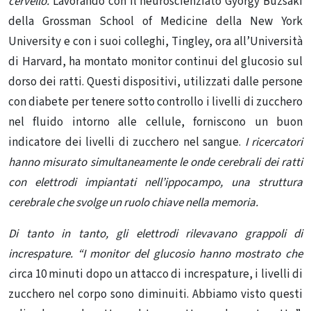
cervello.
Lavorando con il neuroscienziato György Buzsáki
della Grossman School of Medicine della New York
University e con i suoi colleghi, Tingley, ora all’Università
di Harvard, ha montato monitor continui del glucosio sul
dorso dei ratti. Questi dispositivi, utilizzati dalle persone
con diabete per tenere sotto controllo i livelli di zucchero
nel fluido intorno alle cellule, forniscono un buon
indicatore dei livelli di zucchero nel sangue.
I ricercatori
hanno misurato simultaneamente le onde cerebrali dei ratti
con elettrodi impiantati nell’ippocampo, una struttura
cerebrale che svolge un ruolo chiave nella memoria.
Di tanto in tanto, gli elettrodi rilevavano grappoli di
increspature. “I monitor del glucosio hanno mostrato che
c
irca 10 minuti dopo un attacco di increspature, i livelli di
zucchero nel corpo sono diminuiti. Abbiamo visto questi