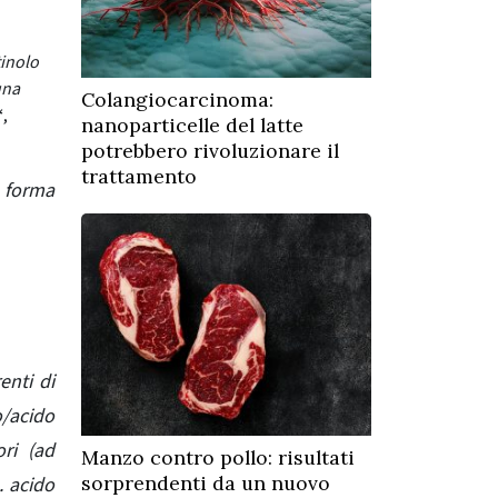
tinolo
una
Colangiocarcinoma:
“
,
nanoparticelle del latte
potrebbero rivoluzionare il
trattamento
a forma
enti di
o/acido
ri (ad
Manzo contro pollo: risultati
sorprendenti da un nuovo
. acido