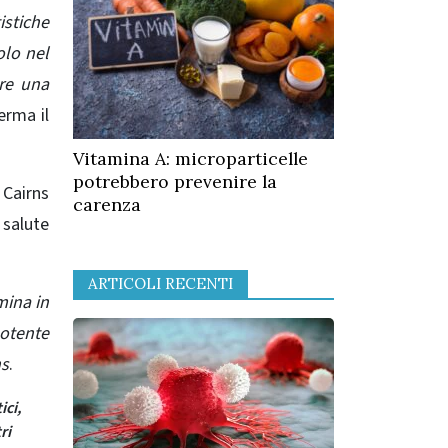
istiche
olo nel
ere una
ferma il
Vitamina A: microparticelle
potrebbero prevenire la
 Cairns
carenza
 salute
ARTICOLI RECENTI
mina in
potente
ns
.
ici,
ri