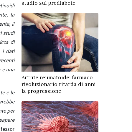
studio sul prediabete
tinoidi
nte, la
nte, il
i studi
icca di
 i dati
recenti
e e una
Artrite reumatoide: farmaco
rivoluzionario ritarda di anni
la progressione
te e le
ovrebbe
nte per
sapere
ofessor