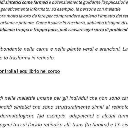
di sintetici come farmaci
e potenzialmente guidarne l’applicazione
e geneticamente informato: ad esempio, le persone con malattie
ora molto lavoro da fare per comprendere appieno l’impatto del re
rtante e potente. Come il sale e lo zucchero, abbiamo bisogno di 
bbiamo troppa o troppo poco, può causare ogni sorta di problemi
bondante nella carne e nelle piante verdi e arancioni. L
o lo trasforma in retinolo.
ntrolla l equilibrio nel corpo
noidi nelle malattie umane per gli individui che non sono car
inoidi sintetici che sono strutturalmente simili al retinol
i dermatologiche (ad esempio, adapalene) e alcuni tumo
ni tra cui l’acido retinoico all- trans (tretinoina) e 13- cis