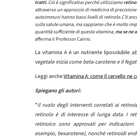
tratti.
Ciò è significativo perché utilizziamo
retinoi
attraverso un approccio di medicina di precision
autoimmuni hanno bassi livelli di retinolo.
C’è anc
sulla salute umana, ma sappiamo che è molto impo
quantità sufficiente di questa vitamina,
ma se ne a
afferma il Professor Cairns.
La vitamina A è un nutriente liposolubile
ab
vegetale inizia come beta-carotene e il fegat
Leggi anche:
Vitamina A: come il cervello ne co
Spiegano gli autori:
“
Il ruolo degli interventi correlati ai reti
retinolo è di interesse di lunga data. I ret
retinoico sono approvati per indicazion
esempio, bexarotene), nonché retinoidi endoge