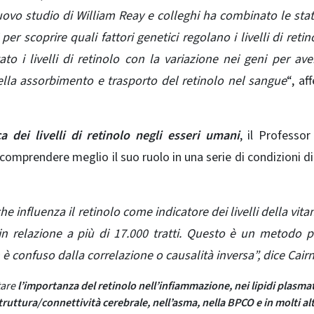
uovo studio di William Reay e colleghi ha combinato le stat
per scoprire quali fattori genetici regolano i livelli di retin
 i livelli di retinolo con la variazione nei geni per av
ella assorbimento e trasporto del retinolo nel sangue
“, af
ca dei livelli di retinolo negli esseri umani
, il Professor
 comprendere meglio il suo ruolo in una serie di condizioni di
e influenza il retinolo come indicatore dei livelli della vita
 in relazione a più di 17.000 tratti. Questo è un metodo 
 è confuso dalla correlazione o causalità inversa”, dice Cair
tare
l’importanza del retinolo nell’infiammazione, nei lipidi plasmat
struttura/connettività cerebrale, nell’asma, nella BPCO e in molti alt