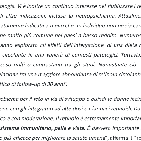
logia. Vi è inoltre un continuo interesse nel riutilizzare i re
 altre indicazioni, inclusa la neuropsichiatria. Attualme
atamente indicata a meno che un individuo non ne sia care
bene molto più comune nei paesi a basso reddito. Numeros
nno esplorato gli effetti dell’integrazione, di una dieta r
ircolante in una varietà di contesti patologici. Tuttavia,
esso nulli o contrastanti tra gli studi. Nonostante ciò, 
lazione tra una maggiore abbondanza di retinolo circolant
ico di follow-up di 30 anni”.
lema per il feto in via di sviluppo e quindi le donne incin
ne con gli integratori ad alte dosi e i farmaci retinoidi. D
ico e con moderazione.
Il retinolo è estremamente importa
 sistema immunitario, pelle e vista.
È davvero importante 
 più efficace per migliorare la salute umana
“, afferma i
l Pr