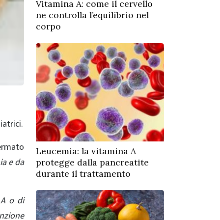
Vitamina A: come il cervello
ne controlla l’equilibrio nel
corpo
atrici.
fermato
Leucemia: la vitamina A
ia e da
protegge dalla pancreatite
durante il trattamento
 A o di
unzione