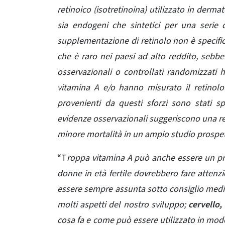
retinoico (isotretinoina) utilizzato in dermato
sia endogeni che sintetici per una serie di
supplementazione di retinolo non è specific
che è raro nei paesi ad alto reddito, seb
osservazionali o controllati randomizzati ha
vitamina A e/o hanno misurato il retinolo c
provenienti da questi sforzi sono stati sp
evidenze osservazionali suggeriscono una re
minore mortalità in un ampio studio prospett
“T
roppa vitamina A può anche essere un prob
donne in età fertile dovrebbero fare attenzio
essere sempre assunta sotto consiglio med
molti aspetti del nostro sviluppo;
cervello,
cosa fa e come può essere utilizzato in modo