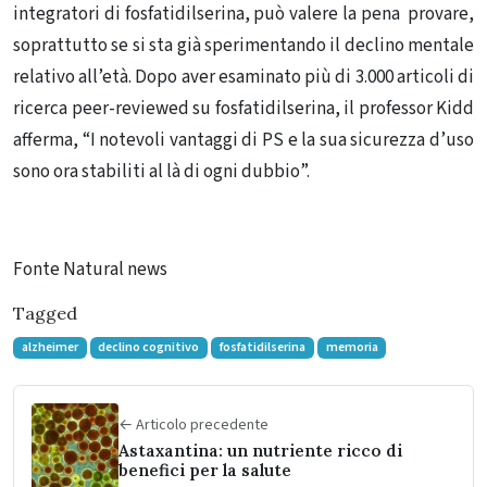
integratori di fosfatidilserina, può valere la pena provare,
soprattutto se si sta già sperimentando il declino mentale
relativo all’età. Dopo aver esaminato più di 3.000 articoli di
ricerca peer-reviewed su fosfatidilserina, il professor Kidd
afferma, “I notevoli vantaggi di PS e la sua sicurezza d’uso
sono ora stabiliti al là di ogni dubbio”.
Fonte Natural news
Tagged
alzheimer
declino cognitivo
fosfatidilserina
memoria
← Articolo precedente
Astaxantina: un nutriente ricco di
benefici per la salute