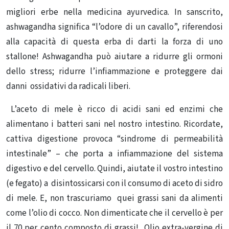
migliori erbe nella medicina ayurvedica.
In sanscrito,
ashwagandha significa “l’odore di un cavallo”, riferendosi
alla capacità di questa erba di darti la forza di uno
stallone!
Ashwagandha può aiutare a ridurre gli ormoni
dello stress; ridurre l’infiammazione e proteggere dai
danni ossidativi da radicali liberi.
L’a
ceto di mele è ricco di acidi sani ed enzimi che
alimentano i batteri sani nel nostro intestino.
Ricordate,
cattiva digestione provoca “sindrome di permeabilità
intestinale” – che porta a infiammazione del sistema
digestivo e del cervello.
Quindi, aiutate il vostro intestino
(e fegato) a disintossicarsi con il consumo di aceto di sidro
di mele.
E, non trascuriamo quei grassi sani da alimenti
come l’
olio di cocco
.
Non dimenticate che il cervello è per
il 70 per cento composto di grassi! O
lio extra-vergine di