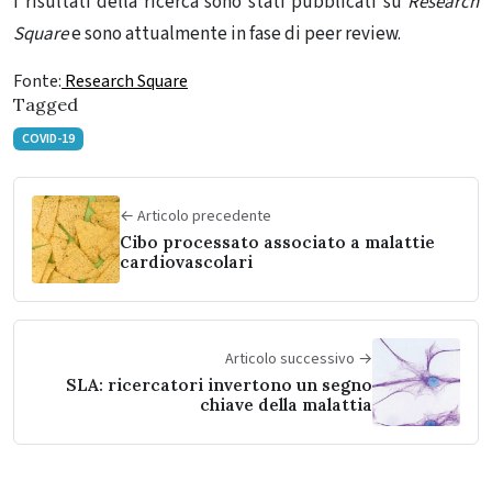
I risultati della ricerca sono stati pubblicati su
Research
Square
e sono attualmente in fase di peer review.
Fonte:
Research Square
Tagged
COVID-19
← Articolo precedente
Cibo processato associato a malattie
cardiovascolari
Articolo successivo →
SLA: ricercatori invertono un segno
chiave della malattia