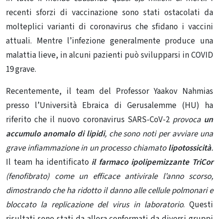
recenti sforzi di vaccinazione sono stati ostacolati da
molteplici varianti di coronavirus che sfidano i vaccini
attuali. Mentre l’infezione generalmente produce una
malattia lieve, in alcuni pazienti può svilupparsi in COVID
19 grave.
Recentemente, il team del Professor Yaakov Nahmias
presso l’Università Ebraica di Gerusalemme (HU) ha
riferito che il nuovo coronavirus SARS-CoV-2
provoca
un
accumulo anomalo di lipidi
, che sono noti per avviare una
grave infiammazione in un processo chiamato
lipotossicità
.
Il team ha identificato
il farmaco ipolipemizzante TriCor
(fenofibrato) come un efficace antivirale l’anno scorso,
dimostrando che ha ridotto il danno alle cellule polmonari e
bloccato la replicazione del virus in laboratorio
. Questi
risultati sono stati da allora confermati da diversi gruppi