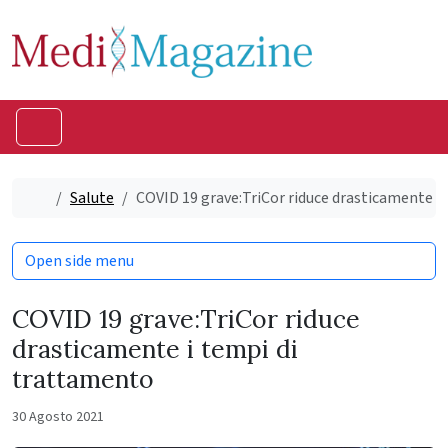
Skip to content
Skip to footer
Menu
Home
Salute
COVID 19 grave:TriCor riduce drasticamente i
Open side menu
COVID 19 grave:TriCor riduce
drasticamente i tempi di
trattamento
30 Agosto 2021