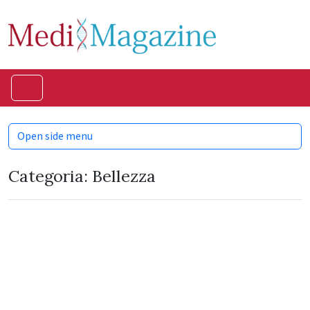
Skip to content
Skip to footer
Menu
Open side menu
Categoria:
Bellezza