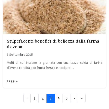
Stupefacenti benefici di bellezza dalla farina
d’avena
3 Settembre 2015
Molti di noi iniziano la giornata con una tazza calda di farina
d’avena condita con frutta fresca e noci per…
Leggi »
Page navigation
Page
Page
Current Page
Page
Page
‹
1
2
3
4
5
›
»