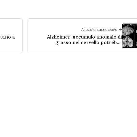
Articolo successivo →
utano a
Alzheimer: accumulo anomalo di
grasso nel cervello potrebbe
innescare la malattia