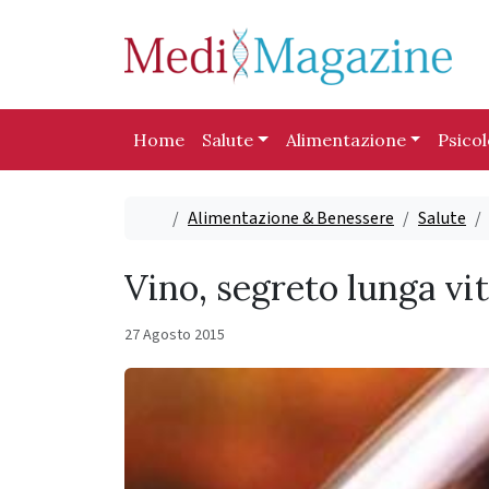
Skip to content
Skip to footer
Home
Salute
Alimentazione
Psico
Home
Alimentazione & Benessere
Salute
Vino, segreto lunga vi
27 Agosto 2015