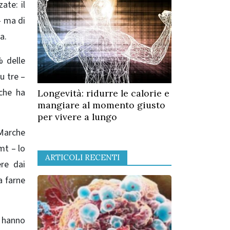
ate: il
– ma di
a.
% delle
u tre –
che ha
Longevità: ridurre le calorie e
mangiare al momento giusto
per vivere a lungo
 Marche
mt – lo
ARTICOLI RECENTI
re dai
a farne
e hanno