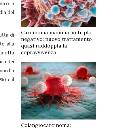
na o in
dia del
Carcinoma mammario triplo
utta di
negativo: nuovo trattamento
to alla
quasi raddoppia la
sopravvivenza
 adotta
ica dei
 non ha
%) e il
Colangiocarcinoma: