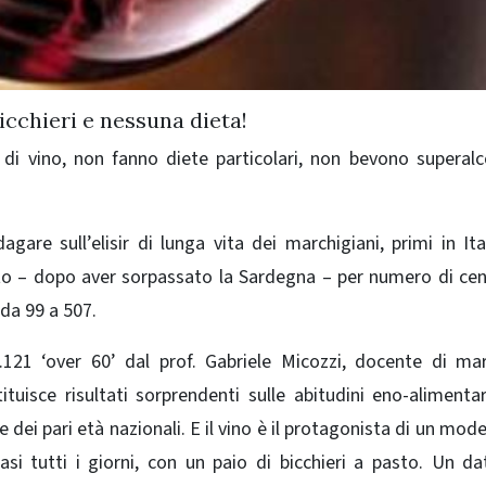
icchieri e nessuna dieta!
 di vino, non fanno diete particolari, non bevono superalco
gare sull’elisir di lunga vita dei marchigiani, primi in Ita
luto – dopo aver sorpassato la Sardegna – per numero di cen
 da 99 a 507.
121 ‘over 60’ dal prof. Gabriele Micozzi, docente di ma
ituisce risultati sorprendenti sulle abitudini eno-alimentar
dei pari età nazionali. E il vino è il protagonista di un mode
si tutti i giorni, con un paio di bicchieri a pasto. Un d