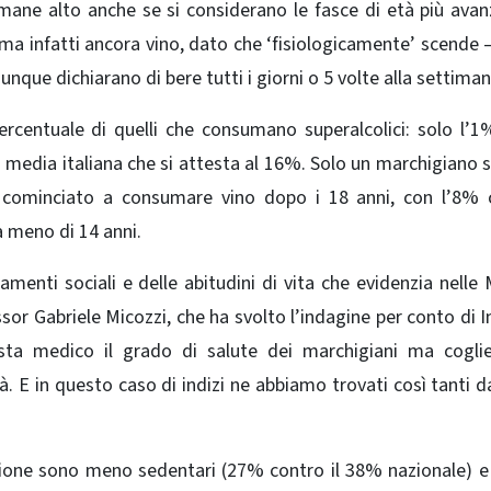
mane alto anche se si considerano le fasce di età più avanz
uma infatti ancora vino, dato che ‘fisiologicamente’ scende 
nque dichiarano di bere tutti i giorni o 5 volte alla settiman
ercentuale di quelli che consumano superalcolici: solo l’1
media italiana che si attesta al 16%. Solo un marchigiano s
 cominciato a consumare vino dopo i 18 anni, con l’8% 
a meno di 14 anni.
amenti sociali e delle abitudini di vita che evidenzia nelle
essor Gabriele Micozzi, che ha svolto l’indagine per conto di I
sta medico il grado di salute dei marchigiani ma coglie
à. E in questo caso di indizi ne abbiamo trovati così tanti d
regione sono meno sedentari (27% contro il 38% nazionale) 