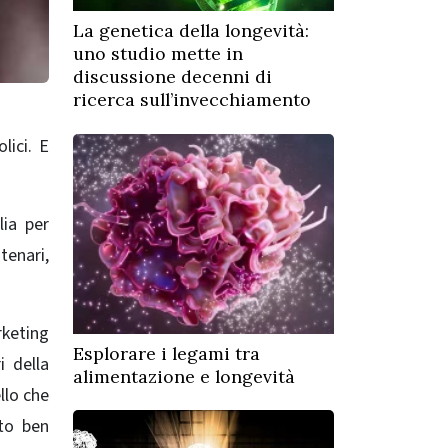
La genetica della longevità:
uno studio mette in
discussione decenni di
ricerca sull’invecchiamento
lici. E
lia per
tenari,
rketing
Esplorare i legami tra
i della
alimentazione e longevità
llo che
ato ben