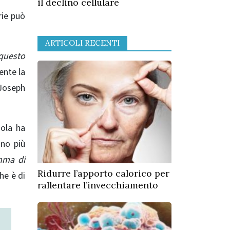
il declino cellulare
rie può
ARTICOLI RECENTI
 questo
ente la
Joseph
sola ha
ono più
mma di
Ridurre l’apporto calorico per
he è di
rallentare l’invecchiamento