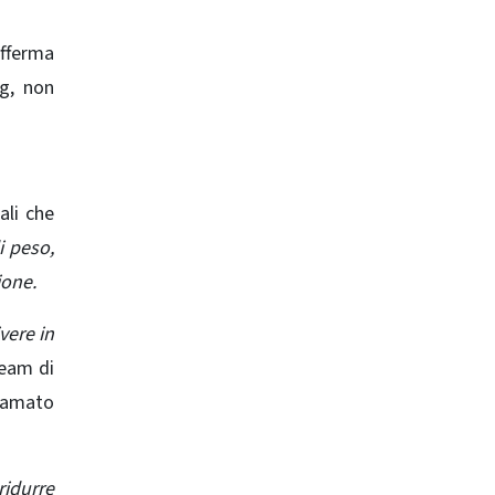
afferma
g, non
ali che
i peso,
ione.
vere in
team di
hiamato
ridurre