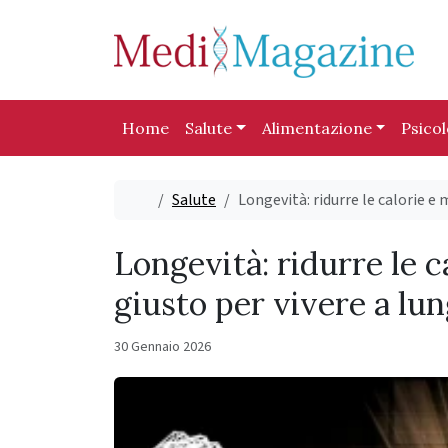
Skip to content
Skip to footer
Home
Salute
Alimentazione
Psico
Home
Salute
Longevità: ridurre le calorie 
Longevità: ridurre le 
giusto per vivere a lu
30 Gennaio 2026