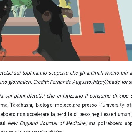
etetici sui topi hanno scoperto che gli animali vivono più 
uno giornalieri. Crediti: Fernando Augusto/http://made-for.s
sia sui piani dietetici che enfatizzano il consumo di cibo 
erma Takahashi, biologo molecolare presso l’University o
trebbero non
accelerare la perdita di peso negli esseri umani
 sul
New England Journal of Medicine
, ma potrebbero app