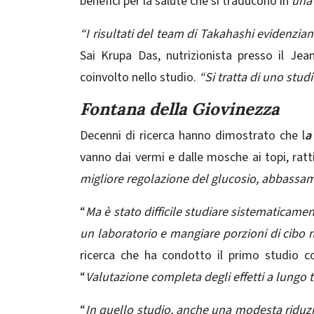
benefici per la salute che si traducono in
una 
“I risultati del team di Takahashi evidenzia
Sai Krupa Das, nutrizionista presso il J
coinvolto nello studio.
“Si tratta di uno st
Fontana della Giovinezza
Decenni di ricerca hanno dimostrato che l
a
vanno dai vermi e dalle mosche ai topi, rat
migliore regolazione del glucosio, abbassam
“
Ma è stato difficile studiare sistematicame
un laboratorio e mangiare porzioni di cibo m
ricerca che ha condotto il primo studio con
“
Valutazione completa degli effetti a lungo 
“
In quello studio, anche una modesta riduzio