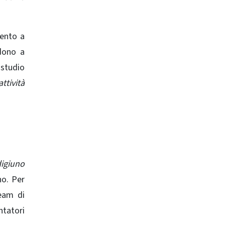
mento a
ndono a
 studio
ttività
digiuno
no. Per
team di
ntatori