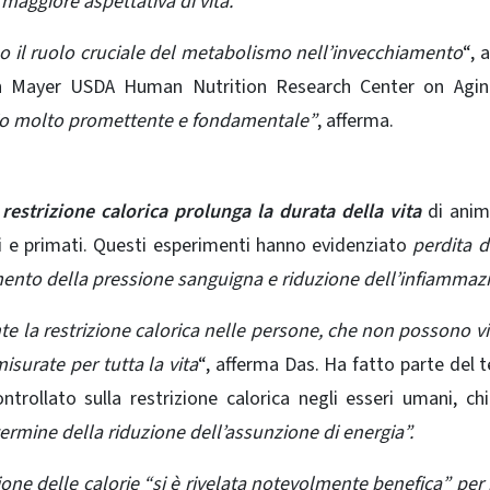
maggiore aspettativa di vita.
no il ruolo cruciale del metabolismo nell’invecchiamento
“, 
ean Mayer USDA Human Nutrition Research Center on Agin
udio molto promettente e fondamentale”
, afferma.
 restrizione calorica prolunga la durata della vita
di anim
ti e primati. Questi esperimenti hanno evidenziato
perdita d
ento della pressione sanguigna e riduzione dell’infiammaz
nte la restrizione calorica nelle persone, che non possono vi
isurate per tutta la vita
“, afferma Das. Ha fatto parte del 
trollato sulla restrizione calorica negli esseri umani, c
termine della riduzione dell’assunzione di energia”.
ne delle calorie “si è rivelata notevolmente benefica” per 