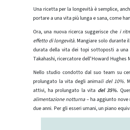
Una ricetta per la longevità è semplice, anch
portare a una vita più lunga e sana, come han
Ora, una nuova ricerca suggerisce che
i rit
effetto di longevità.
Mangiare solo durante il
durata della vita dei topi sottoposti a una 
Takahashi, ricercatore dell’Howard Hughes Me
Nello studio condotto dal suo team su cent
prolungato la vita degli anima
li del 10%.
Ma
attivi, ha prolungato la vita
del 35%.
Ques
alimentazione notturna
– ha aggiunto nove me
due anni. Per gli
esseri umani, un piano equiv