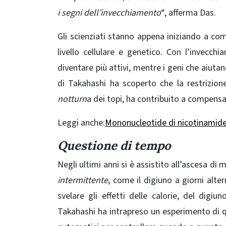
i segni dell’invecchiamento
“, afferma Das.
Gli scienziati stanno appena iniziando a c
livello cellulare e genetico. Con l’invecch
diventare più attivi, mentre i geni che aiuta
di Takahashi ha scoperto che la restrizion
notturn
a dei topi, ha contribuito a compens
Legg
i
a
n
che:
Mononucleotide di nicotinamide
Questione di tempo
Negli ultimi anni si è assistito all’ascesa di
intermittente
, come il digiuno a giorni alte
svelare gli effetti delle calorie, del digiun
Takahashi ha intrapreso un esperimento di qu