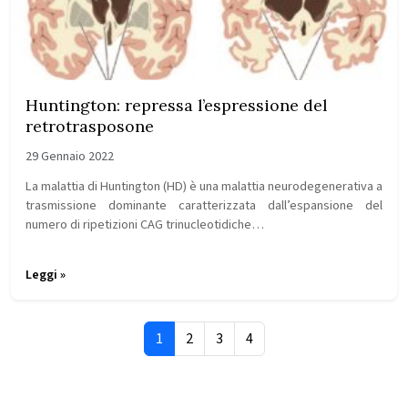
Huntington: repressa l’espressione del
retrotrasposone
29 Gennaio 2022
La malattia di Huntington (HD) è una malattia neurodegenerativa a
trasmissione dominante caratterizzata dall’espansione del
numero di ripetizioni CAG trinucleotidiche…
Leggi »
Page navigation
Current Page
Page
Page
Page
1
2
3
4