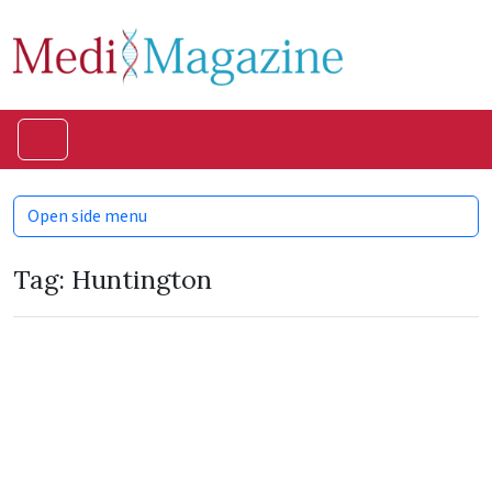
Skip to content
Skip to footer
Menu
Open side menu
Tag:
Huntington