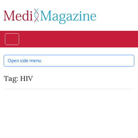
Skip to content
Skip to footer
Menu
Open side menu
Tag:
HIV