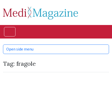
Skip to content
Skip to footer
Menu
Open side menu
Tag:
fragole